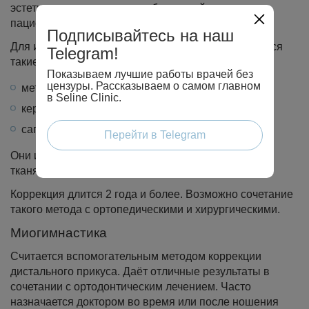
эстетике и выявленных особенностей организма
пациента.
Подписывайтесь на наш
Для исправления дистального прикуса применяются
Telegram!
такие виды брекетов:
Показываем лучшие работы врачей без
цензуры. Рассказываем о самом главном
металлические;
в Seline Clinic.
керамические;
сапфировые.
Перейти в Telegram
Они изготавливаются из материалов, инертных к
тканям организма.
Коррекция длится 2 года и более. Возможно сочетание
такого метода с ортопедическими и хирургическими.
Миогимнастика
Считается вспомогательным методом коррекции
дистального прикуса. Даёт отличные результаты в
сочетании с ортодонтическим лечением. Часто
назначается доктором во время или после ношения