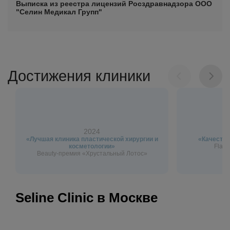
Выписка из реестра лицензий Росздравнадзора ООО
"Селин Медикал Групп"
Достижения клиники
2024
«Лучшая клиника пластической хирургии и
«Качество
косметологии»
Flagm
Beauty-премия «Хрустальный Лотос»
Seline Clinic в Москве