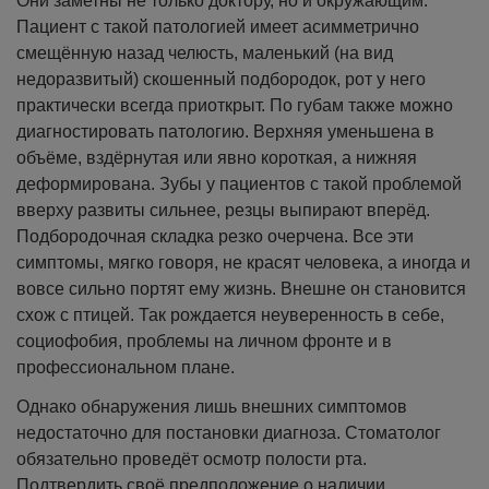
Они заметны не только доктору, но и окружающим.
Пациент с такой патологией имеет асимметрично
смещённую назад челюсть, маленький (на вид
недоразвитый) скошенный подбородок, рот у него
практически всегда приоткрыт. По губам также можно
диагностировать патологию. Верхняя уменьшена в
объёме, вздёрнутая или явно короткая, а нижняя
деформирована. Зубы у пациентов с такой проблемой
вверху развиты сильнее, резцы выпирают вперёд.
Подбородочная складка резко очерчена. Все эти
симптомы, мягко говоря, не красят человека, а иногда и
вовсе сильно портят ему жизнь. Внешне он становится
схож с птицей. Так рождается неуверенность в себе,
социофобия, проблемы на личном фронте и в
профессиональном плане.
Однако обнаружения лишь внешних симптомов
недостаточно для постановки диагноза. Стоматолог
обязательно проведёт осмотр полости рта.
Подтвердить своё предположение о наличии