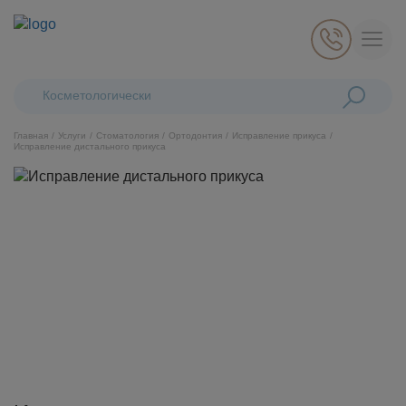
Поиск:
Косметологические лазеры
Главная
Услуги
Стоматология
Ортодонтия
Исправление прикуса
Исправление дистального прикуса
Косметология
Стоматология
Пластическая хирургия
Общая медицина
Диагностика