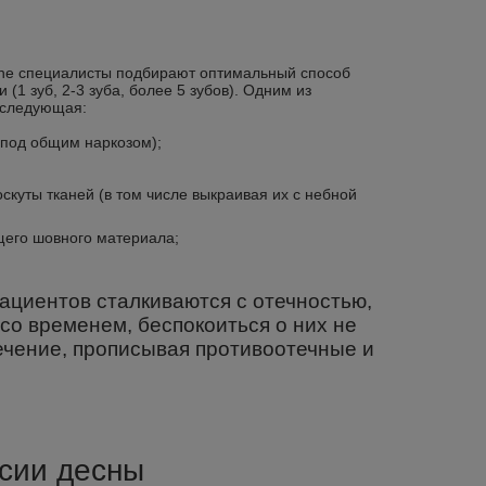
line специалисты подбирают оптимальный способ
1 зуб, 2-3 зуба, более 5 зубов).
Одним из
 следующая:
 под общим наркозом);
куты тканей (в том числе выкраивая их с небной
его шовного материала;
ациентов сталкиваются с отечностью,
о временем, беспокоиться о них не
 лечение, прописывая противоотечные и
ссии десны