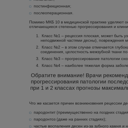
постинфекционная;
послеоперационная.
Помимо МКБ 10 в медицинской практике уделяют ос
отличающиеся степенью прогрессирования и клини
Класс №1 – рецессия плоская, может быть уз
неподвижной частями десны), повреждения ме
Класс №2 – в этом случае отмечается глубок
соединения, целостность межзубной ткани по
Класс №3 – прогрессирование патологии схоже
Класс №4 – наиболее тяжелая форма заболе
Обратите внимание! Врачи рекоменд
прогрессирования патологии последс
при 1 и 2 классах прогнозы максимал
Что же касается причин возникновения рецессии д
пародонтит (преимущественно на поздних стадия
пародонтоз (даже на ранних стадиях);
частые воспаления десен из-за зубного камня и н