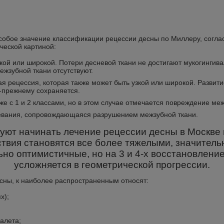
обое значение классификации рецессии десны по Миллеру, соглас
ческой картиной:
кой или широкой. Потери десневой ткани не достигают мукогингив
жзубной ткани отсутствуют.
ая рецессия, которая также может быть узкой или широкой. Развит
-прежнему сохраняется.
 с 1 и 2 классами, но в этом случае отмечается повреждение межз
вания, сопровождающаяся разрушением межзубной ткани.
уют начинать лечение рецессии десны в Москве 
твия становятся все более тяжелыми, значительн
ьно оптимистичные, но на 3 и 4-х восстановлени
усложняется в геометрической прогрессии.
есны, к наиболее распространенным относят:
х);
алета;