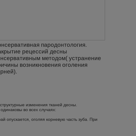
онсервативная пародонтология.
Малоинв
акрытие рецессий десны
хирурги
онсервативным методом( устранение
десны( 
ричины возникновения оголения
методик
орней).
 структурные изменения тканей десны.
одинаковы во всех случаях:
ай опускается, оголяя корневую часть зуба. При