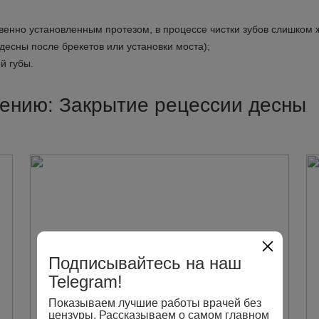
венно установленным протезом, в процессе чистки зубов слишком ж
десны после брекетов или установки моста);
й губы.
лению: Закрытие рецессии десны
Подписывайтесь на наш
Telegram!
Показываем лучшие работы врачей без
цензуры. Рассказываем о самом главном