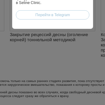
в Seline Clinic.
Перейти в Telegram
Закрытие рецессий десны (оголение
К
корней) тоннельной методикой
З
к
п
к
мочь только на самых ранних стадиях развития, пока отсутствуют
ся хирургическое вмешательство, показания к которому просты и 
ней десны показано во всех случаях, когда свободный десневой кр
оцесса следует сразу же обратиться к врачу.