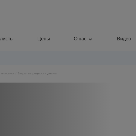
листы
Цены
О нас
Видео
 пластика
Закрытие рецессии десны
Пластическая хирургия
Общая медицина