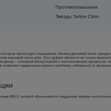
Противопоказания
Звезды Seline Clinic
ри котором происходит сокращение объема десневой части пародон
ие корневой части зуба. Этот дефект является не только физиолог
и десны – основной метод борьбы с патологическим процессом, к
а позволяет кардинально решить проблему, избавиться от функци
ации
ровка К06.0, которой обозначаются следующие формы патологичес