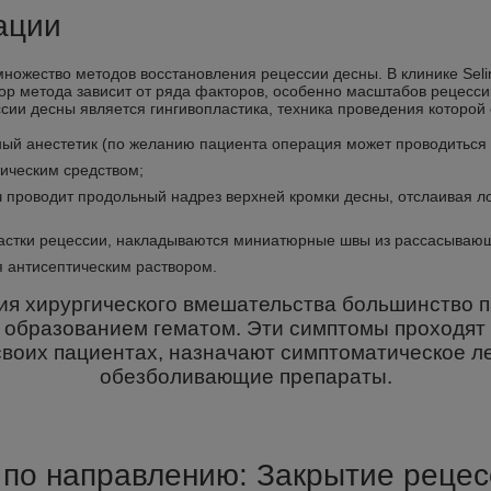
ации
 множество методов восстановления рецессии десны. В клинике Se
р метода зависит от ряда факторов, особенно масштабов рецессии (
сии десны является гингивопластика, техника проведения которой
тный анестетик (по желанию пациента операция может проводиться
ическим средством;
 проводит продольный надрез верхней кромки десны, отслаивая лос
астки рецессии, накладываются миниатюрные швы из рассасывающ
 антисептическим раствором.
я хирургического вмешательства большинство п
бразованием гематом. Эти симптомы проходят с
 о своих пациентах, назначают симптоматическое
обезболивающие препараты.
c по направлению: Закрытие реце