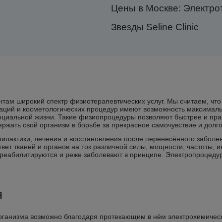
Цены в Москве: Электро
Звезды Seline Clinic
нтам широкий спектр физиотерапевтических услуг. Мы считаем, чт
аций и косметологических процедур имеют возможность максимальн
оциальной жизни. Такие физиопроцедуры позволяют быстрее и пра
ержать свой организм в борьбе за прекрасное самочувствие и долг
илактики, лечения и восстановления после перенесённого заболев
вет тканей и органов на ток различной силы, мощности, частоты, 
 реабилитируются и реже заболевают в принципе. Электропроцед
я
организма возможно благодаря протекающим в нём электрохимичес