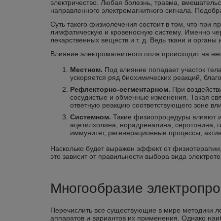
электричество. Любая болезнь, травма, вмешательс
направленного электромагнитного сигнала. Подобра
Суть такого физиолечения состоит в том, что при п
лимфатическую и кровеносную систему. Именно чер
лекарственных веществ и т. д. Ведь ткани и орган
Влияние электромагнитного поля происходит на нес
Местном.
Под влияние попадает участок тел
ускоряется ряд биохимических реакций, благ
Рефлекторно-сегментарном.
При воздействи
сосудистые и обменные изменения. Такая связ
ответную реакцию соответствующего зоне вли
Системном.
Такие физиопроцедуры влияют и 
ацетилхолина, норадреналина, серотонина, г
иммунитет, регенерационные процессы, активн
Насколько будет выражен эффект от физиотерапии, 
это зависит от правильности выбора вида электроте
Многообразие электропр
Перечислить все существующие в мире методики ле
аппаратов и вариантов их применения. Однако на