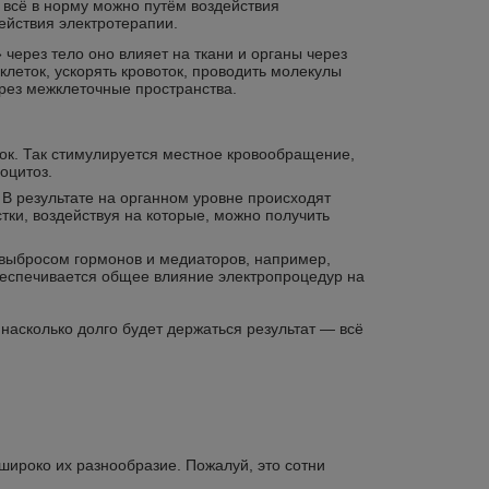
 всё в норму можно путём воздействия
ействия электротерапии.
 через тело оно влияет на ткани и органы через
леток, ускорять кровоток, проводить молекулы
ерез межклеточные пространства.
ок. Так стимулируется местное кровообращение,
оцитоз.
В результате на органном уровне происходят
тки, воздействуя на которые, можно получить
 выбросом гормонов и медиаторов, например,
обеспечивается общее влияние электропроцедур на
насколько долго будет держаться результат — всё
широко их разнообразие. Пожалуй, это сотни