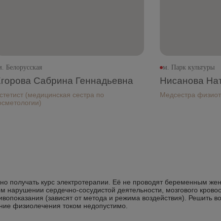
м. Белорусская
м. Парк культуры
горова Сабрина Геннадьевна
Нисанова На
стетист (медицинская сестра по
Медсестра физио
осметологии)
жно получать курс электротерапии. Её не проводят беременным ж
ом нарушении сердечно-сосудистой деятельности, мозгового кров
тивопоказания (зависят от метода и режима воздействия). Решить в
ение физиолечения током недопустимо.