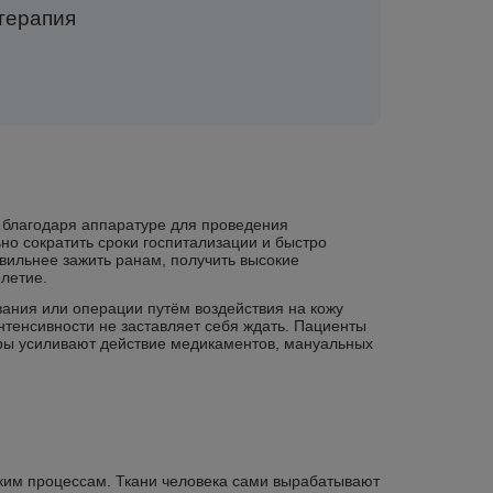
терапия
о благодаря аппаратуре для проведения
о сократить сроки госпитализации и быстро
вильнее зажить ранам, получить высокие
олетие.
ания или операции путём воздействия на кожу
интенсивности не заставляет себя ждать. Пациенты
уры усиливают действие медикаментов, мануальных
ким процессам. Ткани человека сами вырабатывают