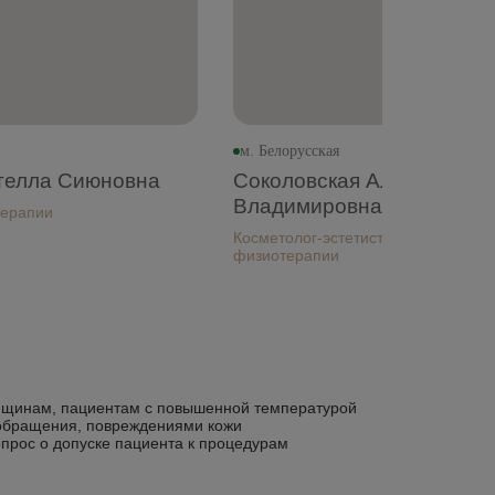
м. Белорусская
телла Сиюновна
Соколовская Алена
Владимировна
терапии
Косметолог-эстетист, медсестра
физиотерапии
енщинам, пациентам с повышенной температурой
ообращения, повреждениями кожи
опрос о допуске пациента к процедурам