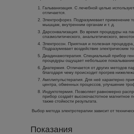
Гальванизация. С лечебной целью использует
отличается.
Электрофорез. Подразумевает применение тока
мышцам, внутренним органам и т. д.
Дарсонвализация. Во время процедуры на па
спазмолитического, анальгетического, вено
Электросон. Приятная и полезная процедура,
Подразумевает воздействие электрическим то
Диадинамотерапия. Специальный прибор гене
процедуры ощущает небольшое покалывание, 
Диатермия. Отличается от других методов па
благодаря чему происходит прогрев нижележ
Амплипульстерапия. Для неё характерно при
центра, обменных процессов, улучшение троф
Индуктотермия. Позволяет равномерно распре
прибор создаёт высокочастотное магнитное 
также стойкости результата.
Выбор метода электротерапии зависит от техничес
Показания