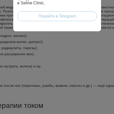
в Seline Clinic.
кой медицине, и электротерапия не исключение. Благодаря местно
 Поэтому физиотерапию током нередко включают в anti-age-прогр
чими проблемами.
Электротерапия очень помогает в реабилитацио
Перейти в Telegram
ифтинга, липомоделирования тела и других пластических операци
отвратить инфицирование ран. Отвлекающее действие физиолечен
й также возрастает.
Не менее часто электротерапия применяется 
ондроз, миозит);
идатков матки, уретрит);
, радикулиты, парезы);
ое расширение вен);
 гастрита, колита) и пр.
 после них (переломы, ушибы, вывихи, наколы и др.) — ещё одна
ерапии током