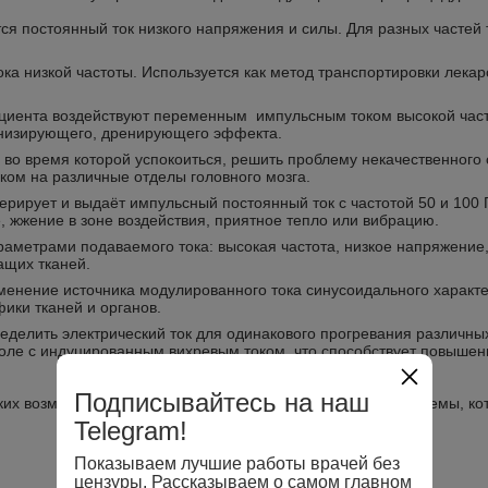
ся постоянный ток низкого напряжения и силы. Для разных частей 
 низкой частоты. Используется как метод транспортировки лекарст
циента воздействуют переменным импульсным током высокой част
тонизирующего, дренирующего эффекта.
 во время которой успокоиться, решить проблему некачественного
ком на различные отделы головного мозга.
рирует и выдаёт импульсный постоянный ток с частотой 50 и 100 
жжение в зоне воздействия, приятное тепло или вибрацию.
раметрами подаваемого тока: высокая частота, низкое напряжение
ащих тканей.
менение источника модулированного тока синусоидального характе
ики тканей и органов.
делить электрический ток для одинакового прогревания различных
поле с индуцированным вихревым током, что способствует повыше
Подписывайтесь на наш
ких возможностей медицинского учреждения, а также проблемы, ко
Telegram!
Показываем лучшие работы врачей без
цензуры. Рассказываем о самом главном