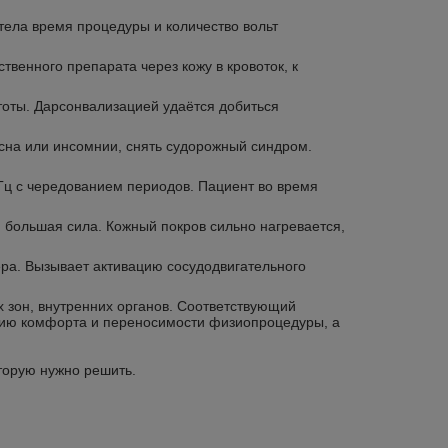
тела время процедуры и количество вольт
венного препарата через кожу в кровоток, к
оты. Дарсонвализацией удаётся добиться
 сна или инсомнии, снять судорожный синдром.
Гц с чередованием периодов. Пациент во время
, большая сила. Кожный покров сильно нагревается,
ра. Вызывает активацию сосудодвигательного
 зон, внутренних органов. Соответствующий
нию комфорта и переносимости физиопроцедуры, а
торую нужно решить.