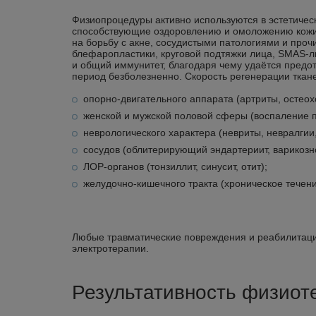
Физиопроцедуры активно используются в эстетичес
способствующие оздоровлению и омоложению кожи.
на борьбу с акне, сосудистыми патологиями и про
блефаропластики, круговой подтяжки лица, SMAS-л
и общий иммунитет, благодаря чему удаётся пред
период безболезненно. Скорость регенерации ткане
опорно-двигательного аппарата (артриты, остеох
женской и мужской половой сферы (воспаление пр
неврологического характера (невриты, невралгии
сосудов (облитерирующий эндартериит, варикозн
ЛОР-органов (тонзиллит, синусит, отит);
желудочно-кишечного тракта (хроническое течение
Любые травматические повреждения и реабилитация
электротерапии.
Результативность физиот