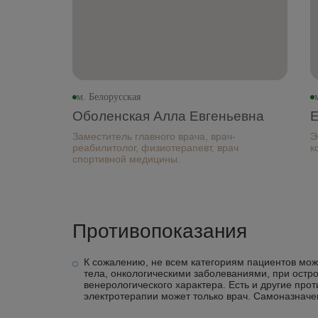
м. Белорусская
Оболенская Алла Евгеньевна
Е
Заместитель главного врача, врач-
Э
реабилитолог, физиотерапевт, врач
к
спортивной медицины.
Противопоказания
К сожалению, не всем категориям пациентов мо
тела, онкологическими заболеваниями, при остр
венерологического характера. Есть и другие про
электротерапии может только врач. Самоназнач