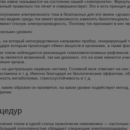
тво извне сказывается на состоянии нашей «электросети». Вернуть
нный правильно ток лечит и совершенствует. Это и есть принцип д
ропускании электрического тока в безопасных для его жизни «дозах»
ез жидкие среды ток имеет возможность изменять биопотенциалы к
ы имеют плохую электропроводность. Поэтому ток проникает в них ч
кольких уровнях:
а, на который непосредственно направлен прибор, генерирующий т
одаря которым происходит обмен веществ в организме, а также фаг
и током наблюдается реализация соматовегетативных рефлексов. 
ь является возможной, так как доказано, что на коже имеются учас
яния органа.
на центральную нервную систему. Головной мозг отвечает на них
истамина и т. д. Именно благодаря их биологическим эффектам, 
ость метаболизма, стрессоустойчивость и т. д.
каким образом он проявится, на каком уровне подействует метод, 
рапии.⁠
оцедур
чения током в одной статье практически невозможно — настолько 
ибольшей популярностью обладают следующие электропроцедуры: