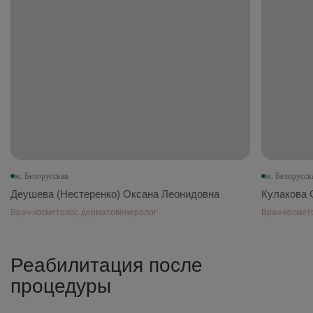
м. Белорусская
м. Белорусск
Деушева (Нестеренко) Оксана Леонидовна
Кулакова 
Врач-косметолог, дерматовенеролог
Врач-космет
Реабилитация после
процедуры