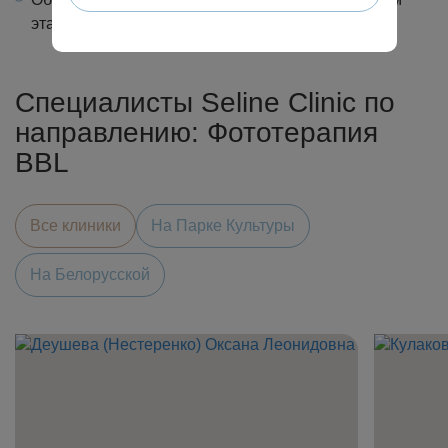
этапе процедуры.
Специалисты Seline Clinic по
направлению: Фототерапия
BBL
Все клиники
На Парке Культуры
На Белорусской