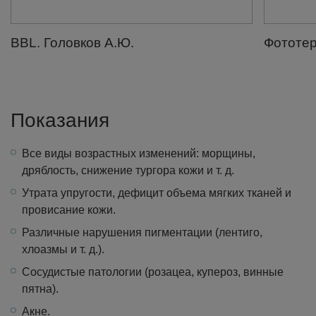
BBL. Головков А.Ю.
Фототе
Показания
Все виды возрастных изменений: морщины,
дряблость, снижение тургора кожи и т. д.
Утрата упругости, дефицит объема мягких тканей и
провисание кожи.
Различные нарушения пигментации (лентиго,
хлоазмы и т. д.).
Сосудистые патологии (розацеа, купероз, винные
пятна).
Акне.