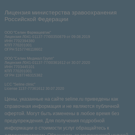
Лицензия министерства зравоохранения
Российской Федерации
ООО "Селин Фармацевтик"
Лицензия Л041-01137-77/00350879 от 09.08.2019
ИНН 7702394380
КПП 770201001
ОГРН 5157746118602
ООО "Селин Медикал Групп"
Лицензия Л041-01137-77/00361612 от 30.07.2020
ИНН 7703445101
КПП 770201001
ОГРН 1187746315382
LCC "Seline clinic"
License 1137-77361612 30.07.2020
Цены, указанные на сайте seline.ru приведены как
справочная информация и не являются публичной
офертой. Могут быть изменены в любое время без
предупреждения. Для получения подробной
информации о стоимости услуг обращайтесь к