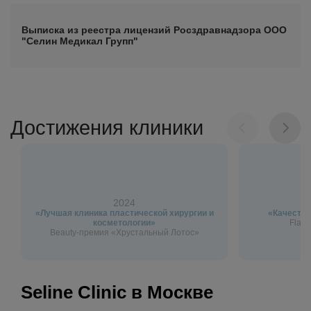
Выписка из реестра лицензий Росздравнадзора ООО
"Селин Медикал Групп"
Достижения клиники
2024
«Лучшая клиника пластической хирургии и
«Качество
косметологии»
Flagm
Beauty-премия «Хрустальный Лотос»
Seline Clinic в Москве