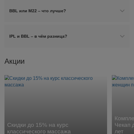
BBL или М22 – что лучше?
IPL и BBL – в чём разница?
Акции
Компл
Скидки до 15% на курс
Чекап 
классического массажа
лет