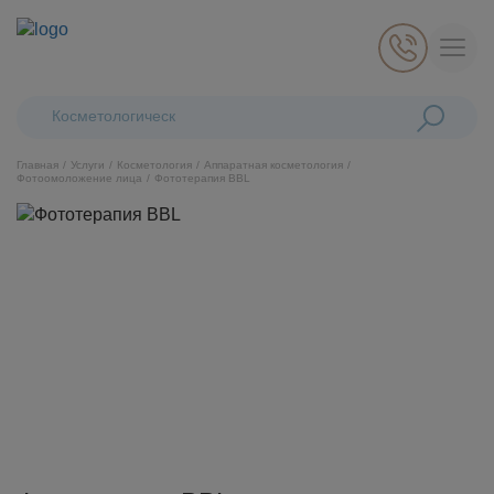
Поиск:
Косметологические лазеры C
Главная
Услуги
Косметология
Аппаратная косметология
Фотоомоложение лица
Фототерапия BBL
Косметология
Стоматология
Пластическая хирургия
Общая медицина
Диагностика