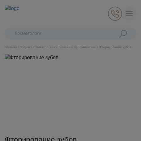
Поиск:
Косметологические л
Главная
Услуги
Стоматология
Гигиена и профилактика
Фторирование зубов
Косметология
Стоматология
Пластическая хирургия
Общая медицина
Диагностика
Фторирование зубов