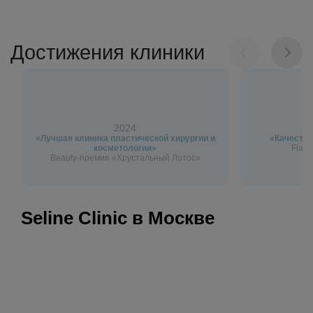
Достижения клиники
2024
«Лучшая клиника пластической хирургии и
«Качество
косметологии»
Flagm
Beauty-премия «Хрустальный Лотос»
Seline Clinic в Москве