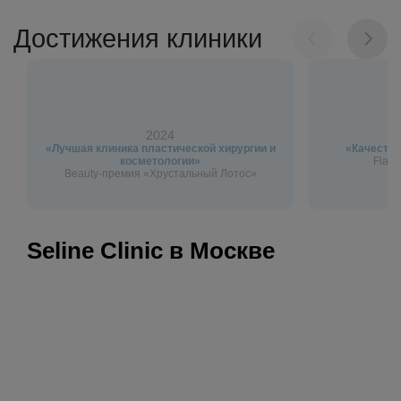
Достижения клиники
2024
«Лучшая клиника пластической хирургии и
«Качество
косметологии»
Flagm
Beauty-премия «Хрустальный Лотос»
Seline Clinic в Москве