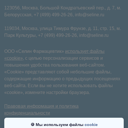
123056, Москва, Большой Кондратьевский пер., д. 7, м.
Белорусская,
+7 (499) 499-26-26
,
info@seline.ru
119034, Москва, улица Тимура Фрунзе, д. 11⁠, стр. 15, м.
Парк Культуры,
+7 (499) 499-26-26
,
info@seline.ru
ООО «Селин Фармацевтик»
использует файлы
«cookie»
, с целью персонализации сервисов и
повышения удобства пользования веб-сайтом.
«Cookie» представляют собой небольшие файлы,
содержащие информацию о предыдущих посещениях
веб-сайта. Если вы не хотите использовать файлы
«cookie», измените настройки браузера.
Правовая информация и политика
конфиденциальности
Имеются противопоказания. Требуется
🍪 Мы используем файлы
cookie