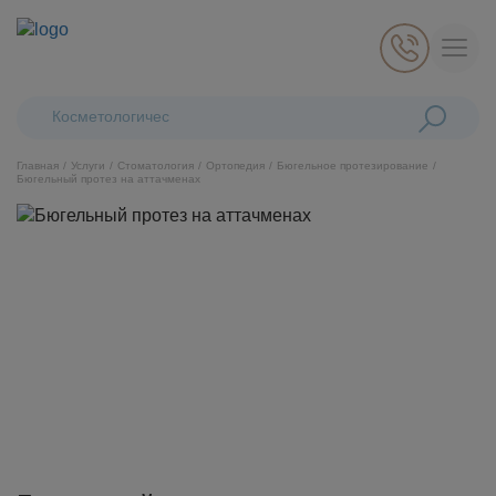
Поиск:
Косметологические лаз
Главная
Услуги
Стоматология
Ортопедия
Бюгельное протезирование
Бюгельный протез на аттачменах
Косметология
Стоматология
Пластическая хирургия
Общая медицина
Диагностика