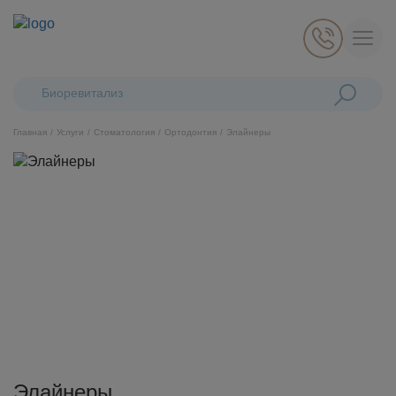
Поиск:
Биоревитализация Profh
Главная
Услуги
Стоматология
Ортодонтия
Элайнеры
Косметология
Стоматология
Пластическая хирургия
Общая медицина
Диагностика
Элайнеры