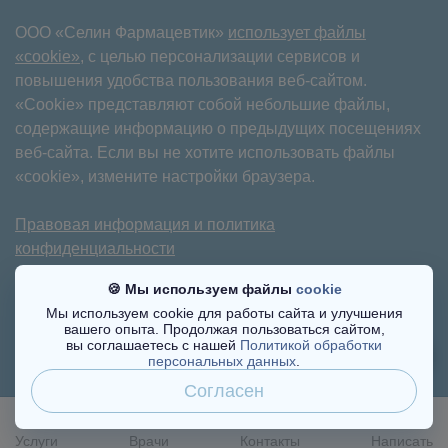
ООО «Селин Фармацевтик»
использует файлы
«cookie»
, с целью персонализации сервисов и
повышения удобства пользования веб-сайтом.
«Cookie» представляют собой небольшие файлы,
содержащие информацию о предыдущих посещениях
веб-сайта. Если вы не хотите использовать файлы
«cookie», измените настройки браузера.
Правовая информация и политика
конфиденциальности
Имеются противопоказания. Требуется
🍪 Мы используем файлы
cookie
консультация специалиста.
Мы используем cookie для работы сайта и улучшения
вашего опыта. Продолжая пользоваться сайтом,
©2017-2025
вы соглашаетесь с нашей
Политикой обработки
персональных данных
.
Согласен
Услуги
Врачи
Контакты
Написать