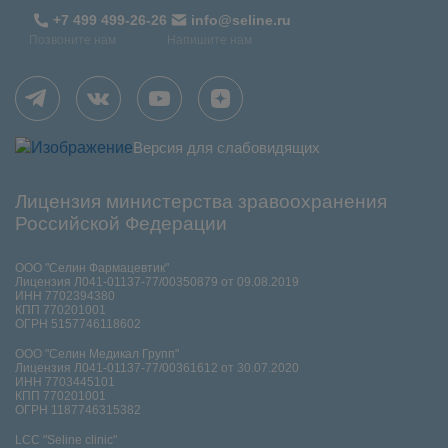
+7 499 499-26-26
info@seline.ru
Позвоните нам
Напишите нам
Версия для слабовидящих
Лицензия министерства зравоохранения
Российской Федерации
ООО "Селин Фармацевтик"
Лицензия Л041-01137-77/00350879 от 09.08.2019
ИНН 7702394380
КПП 770201001
ОГРН 5157746118602
ООО "Селин Медикал Групп"
Лицензия Л041-01137-77/00361612 от 30.07.2020
ИНН 7703445101
КПП 770201001
ОГРН 1187746315382
LCC "Seline clinic"