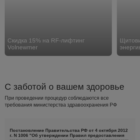
Скидка 15% на RF-лифтинг
Щитови
Volnewmer
энерги
С заботой о вашем здоровье
При проведении процедур соблюдаются все
требования министерства здравоохранения РФ
Постановление Правительства РФ от 4 октября 2012
г. N 1006 "Об утверждении Правил предоставления