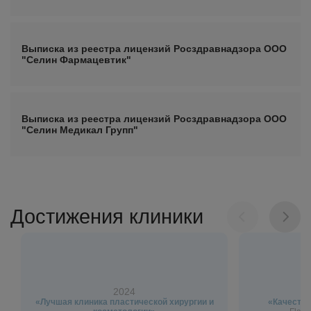
Выписка из реестра лицензий Росздравнадзора ООО
"Селин Фармацевтик"
Выписка из реестра лицензий Росздравнадзора ООО
"Селин Медикал Групп"
Достижения клиники
2024
«Лучшая клиника пластической хирургии и
«Качество