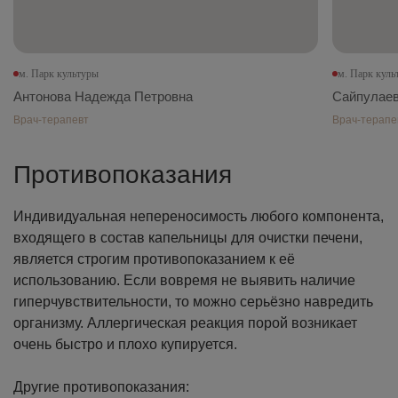
м. Парк культуры
м. Парк куль
Антонова Надежда Петровна
Сайпулаев
Врач-терапевт
Врач-терапе
Противопоказания
Индивидуальная непереносимость любого компонента,
входящего в состав капельницы для очистки печени,
является строгим противопоказанием к её
использованию. Если вовремя не выявить наличие
гиперчувствительности, то можно серьёзно навредить
организму. Аллергическая реакция порой возникает
очень быстро и плохо купируется.
Другие противопоказания: