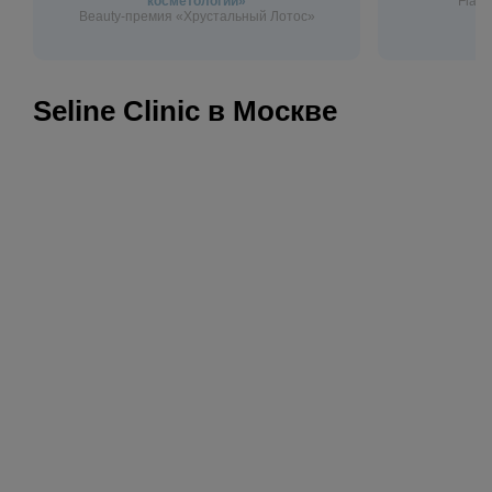
косметологии»
Flagm
Beauty-премия «Хрустальный Лотос»
Seline Clinic в Москве