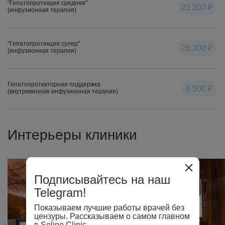
"Гепатопротекция средняя"
25 500 ₽
(инфузионная терапия)
"Гепатопротекция супер"
26 300 ₽
(инфузионная терапия)
Гепатопротекторная поддержка
4 500 ₽
(внутривенная инфузионная терапия)
Интерьеры клиники
Подписывайтесь на наш
Telegram!
Показываем лучшие работы врачей без
цензуры. Рассказываем о самом главном
в Seline Clinic.