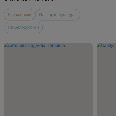
Все клиники
На Парке Культуры
На Белорусской