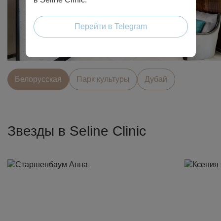
Перейти в Telegram
Белорусcкая
Парк культуры
Дубай
Звезды в Seline Clinic