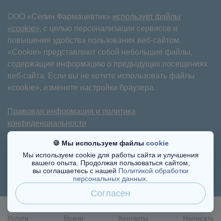
ООО «Селин Фармацевтик»
использует файлы
«cookie»
, с целью персонализации сервисов и
повышения удобства пользования веб-сайтом.
«Cookie» представляют собой небольшие файлы,
содержащие информацию о предыдущих посещениях
веб-сайта. Если вы не хотите использовать файлы
«cookie», измените настройки браузера.
Правовая информация и политика
конфиденциальности
Имеются противопоказания. Требуется
🍪 Мы используем файлы
cookie
консультация специалиста.
Мы используем cookie для работы сайта и улучшения
вашего опыта. Продолжая пользоваться сайтом,
©2017-2025
вы соглашаетесь с нашей
Политикой обработки
персональных данных
.
Согласен
Услуги
Врачи
Контакты
Написать