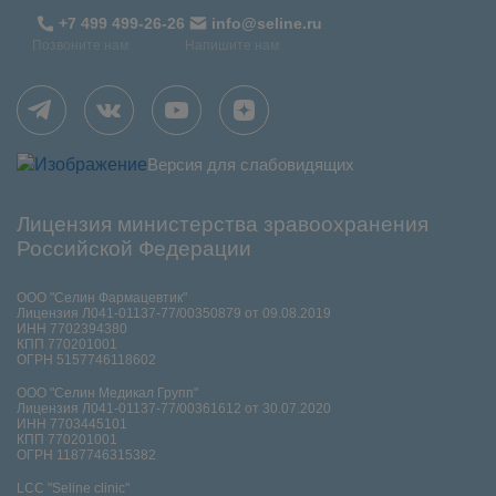
+7 499 499-26-26
info@seline.ru
Позвоните нам
Напишите нам
Версия для слабовидящих
Лицензия министерства зравоохранения
Российской Федерации
ООО "Селин Фармацевтик"
Лицензия Л041-01137-77/00350879 от 09.08.2019
ИНН 7702394380
КПП 770201001
ОГРН 5157746118602
ООО "Селин Медикал Групп"
Лицензия Л041-01137-77/00361612 от 30.07.2020
ИНН 7703445101
КПП 770201001
ОГРН 1187746315382
LCC "Seline clinic"