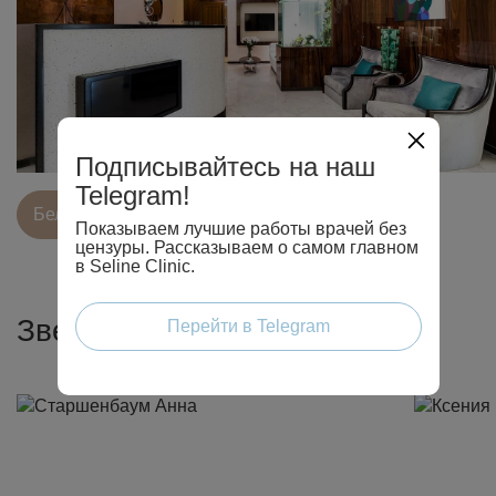
Подписывайтесь на наш
Telegram!
Белорусcкая
Парк культуры
Дубай
Показываем лучшие работы врачей без
цензуры. Рассказываем о самом главном
в Seline Clinic.
Звезды в Seline Clinic
Перейти в Telegram