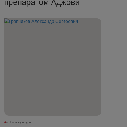
препаратом Аджови
м. Парк культуры