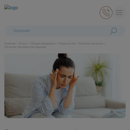
Поиск:
Биоревитализа
Главная
Услуги
Общая медицина
Неврология
Лечение мигрени
Лечение препаратом Аджови
Косметология
Стоматология
Пластическая хирургия
Общая медицина
Диагностика