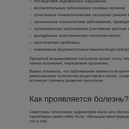
последствия эндокринных нарушений;
воспалительные заболевания половых органов;
сочетанные гинекологические патологии (миома м
хронические соматические заболевания, приводящ
аутоиммунные заболевания (системная красная в
врождённые анатомические патологии матки;
генетические проблемы;
инвазивные внутриматочные манипуляции (аборты,
Причиной возникновения патологии может стать что
гамма-излучения, перегревом организма.
Важно понимать, что заболевание является вторич
уменьшением количества рецепторов в матке, улав
истинную причину развития патологии.
Как проявляется болезнь?
Симптомы гипоплазии эндометрия мало кого беспок
характерны какие-либо боли, обильные менструаци
что у неё: