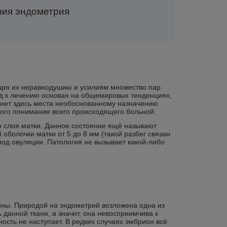
зия эндометрия
даря их неравнодушию и усилиям множество пар
од к лечению основан на общемировых тенденциях,
И нет здесь места необоснованному назначению
ного понимания всего происходящего больной.
 слоя матки. Данное состояние ещё называют
оболочки матки от 5 до 8 мм (такой разбег связан
од овуляции. Патология не вызывает какой-либо
ины. Природой на эндометрий возложена одна из
данной ткани, а значит, она невосприимчива к
ость не наступает. В редких случаях эмбрион всё