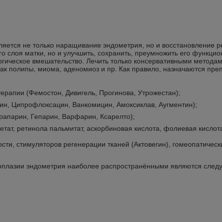
вляется не только наращивание эндометрия, но и восстановление 
го слоя матки, но и улучшить, сохранить, преумножить его функци
ргическое вмешательство.
Лечить только консервативными методам
 как полипы, миома, аденомиоз и пр. Как правило, назначаются п
ерапии (Фемостон, Дивигель, Прогинова, Утрожестан);
ин, Ципрофлоксацин, Ванкомицин, Амоксиклав, Аугментин);
рапарин, Гепарин, Варфарин, Ксарелто);
ат, ретинола пальмитат, аскорбиновая кислота, фолиевая кислота
сти, стимуляторов регенерации тканей (Актовегин), гомеопатическ
поплазии эндометрия наиболее распространёнными являются след