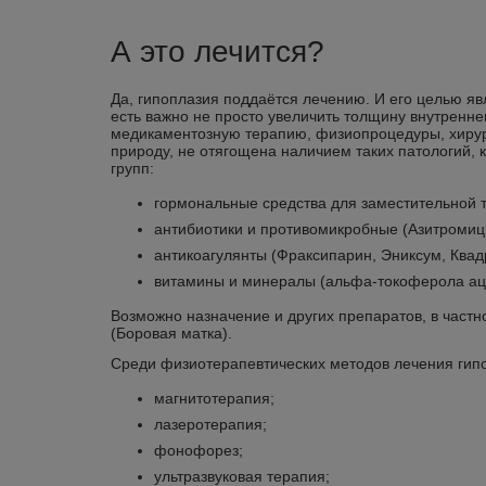
А это лечится?
Да, гипоплазия поддаётся лечению. И его целью я
есть важно не просто увеличить толщину внутренне
медикаментозную терапию, физиопроцедуры, хиру
природу, не отягощена наличием таких патологий,
групп:
гормональные средства для заместительной т
антибиотики и противомикробные (Азитромиц
антикоагулянты (Фраксипарин, Эниксум, Квад
витамины и минералы (альфа-токоферола ацет
Возможно назначение и других препаратов, в частно
(Боровая матка).
Среди физиотерапевтических методов лечения ги
магнитотерапия;
лазеротерапия;
фонофорез;
ультразвуковая терапия;