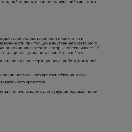
центарной недостаточности, нарушений кровотока
модействия оплодотворённой яйцеклетки и
беременности при толщине внутреннего маточного
дного яйца являются те, которые обеспечивает 10-
и толщине внутреннего слоя матки в 4 мм.
ина написала диссертационную работу, в которой
ранении нормального кровоснабжения матки.
ем маточного кровотока.
енты, что очень важно для будущей беременности.