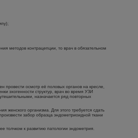
пу);
ения методов контрацепции, то врач в обязательном
ен провести осмотр её половых органов на кресле,
ки эхогенности структур, врач во время УЗИ
еутешительными, назначается ряд повторных
я женского организма. Для этого требуется сдать
, произвести забор образца эндометриоидной ткани
ее толчком к развитию патологии эндометрия.