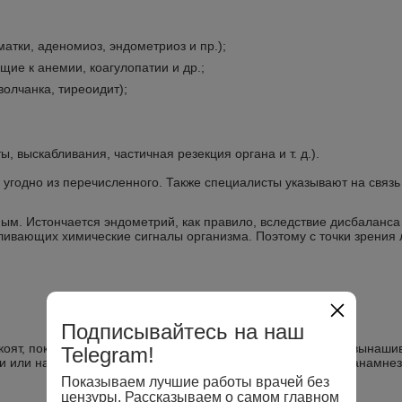
атки, аденомиоз, эндометриоз и пр.);
ие к анемии, коагулопатии и др.;
олчанка, тиреоидит);
 выскабливания, частичная резекция органа и т. д.).
 угодно из перечисленного. Также специалисты указывают на связ
ным. Истончается эндометрий, как правило, вследствие дисбаланс
ливающих химические сигналы организма. Поэтому с точки зрения 
Подписывайтесь на наш
оят, пока не появляется диагноз бесплодие, привычная невынаши
Telegram!
и или нарушения общего самочувствия. Однако при сборе анамнез
Показываем лучшие работы врачей без
цензуры. Рассказываем о самом главном