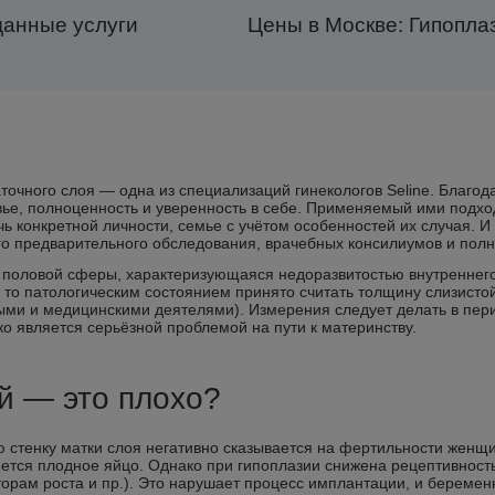
данные услуги
Цены в Москве: Гипопла
точного слоя — одна из специализаций гинекологов Seline. Благо
вье, полноценность и уверенность в себе. Применяемый ими подх
ь конкретной личности, семье с учётом особенностей их случая. 
го предварительного обследования, врачебных консилиумов и пол
 половой сферы, характеризующаяся недоразвитостью внутреннего
 то патологическим состоянием принято считать толщину слизистой 
ми и медицинскими деятелями). Измерения следует делать в пери
о является серьёзной проблемой на пути к материнству.
й — это плохо?
ю стенку матки слоя негативно сказывается на фертильности женщ
тся плодное яйцо. Однако при гипоплазии снижена рецептивность 
рам роста и пр.). Это нарушает процесс имплантации, и беременн