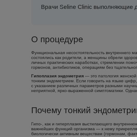
Врачи Seline Clinic выполняющие 
О процедуре
Функциональная несостоятельность внутреннего ма
состоялись как родители, а женщины обрели здоро
личных практических наработках, стремлении помоч
гормонов, антибиотиков, операциям без тщательно
Гипоплазия эндометрия
— это патология женской
тонким эндометрием. Если говорить на языке цифр,
с указанием различных параметров разными научны
неприятной, ярко-выраженной симптоматики. Однак
Почему тонкий эндометри
Гипо-, как и гиперплазия выстилающего внутренню
важнейших функций организма — к нему прикрепляе
биологически активным веществам (гормонам, факто