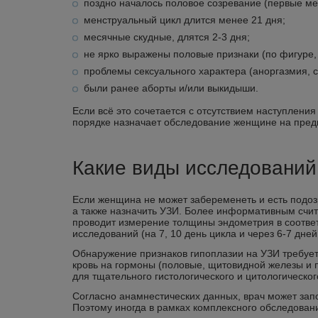
поздно началось половое созревание (первые ме
менструальный цикл длится менее 21 дня;
месячные скудные, длятся 2-3 дня;
не ярко выражены половые признаки (по фигуре, 
проблемы сексуального характера (аноргазмия, 
были ранее аборты и/или выкидыши.
Если всё это сочетается с отсутствием наступлени
порядке назначает обследование женщине на пред
Какие виды исследований
Если женщина не может забеременеть и есть подозр
а также назначить УЗИ. Более информативным счит
проводит измерение толщины эндометрия в соответ
исследований (на 7, 10 день цикла и через 6-7 дне
Обнаружение признаков гипоплазии на УЗИ требует
кровь на гормоны (половые, щитовидной железы и пр
для тщательного гистологического и цитологическо
Согласно анамнестических данных, врач может зап
Поэтому иногда в рамках комплексного обследован