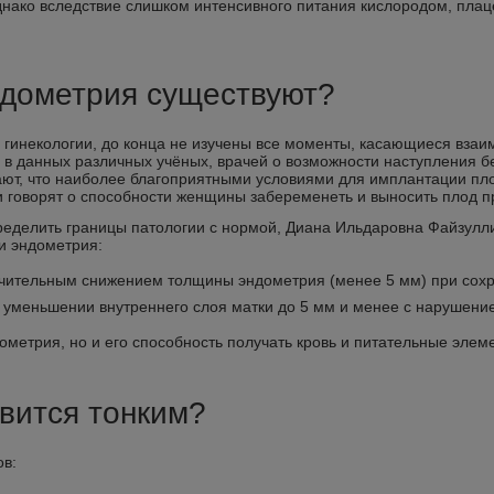
однако вследствие слишком интенсивного питания кислородом, пла
ндометрия существуют?
 гинекологии, до конца не изучены все моменты, касающиеся взаи
 в данных различных учёных, врачей о возможности наступления 
ют, что наиболее благоприятными условиями для имплантации пло
 говорят о способности женщины забеременеть и выносить плод пр
определить границы патологии с нормой, Диана Ильдаровна Файзулл
и эндометрия:
начительным снижением толщины эндометрия (менее 5 мм) при сох
и уменьшении внутреннего слоя матки до 5 мм и менее с нарушени
ометрия, но и его способность получать кровь и питательные элем
вится тонким?
в: