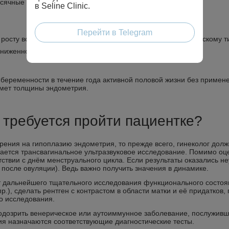
сячные пошли после 15 лет);
в Seline Clinic.
Перейти в Telegram
росту волос, распределению жира по телу она ближе к мужскому ти
сниженное либидо);
я беременности в течение года активной половой жизни без примен
мет толщины эндометрия.
 требуется пройти пациентке?
ения на гипоплазию эндометрия, то прежде всего, гинеколог долж
ается трансвагинальное ультразвуковое исследование. Помимо оцен
ствии с днём менструального цикла. Если результаты оказались н
й после овуляции). Ведь важно получить значения в динамике.
 дальнейшего тщательного исследования функционального состояни
.), сделать рентген с контрастом в области матки и её придатков
го исследования.
одозрить венерическое или аутоиммунное заболевание, послуживш
ия назначаются соответствующие диагностические тесты.