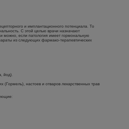
рецепторного и имплантационного потенциала. То
ональность. С этой целью врачи назначают
и можно, если патология имеет гормональную
репараты из следующих фармако-терапевтических
, йод).
их (Гормель), настоев и отваров лекарственных трав
ующие: