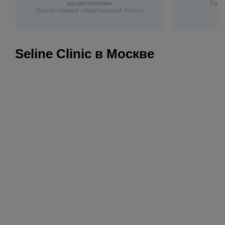
косметологии»
Flagm
Beauty-премия «Хрустальный Лотос»
Seline Clinic в Москве