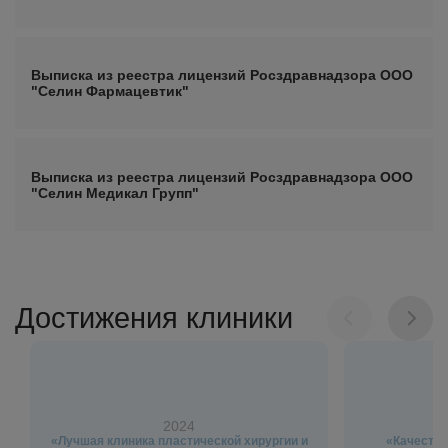
Выписка из реестра лицензий Росздравнадзора ООО
"Селин Фармацевтик"
Выписка из реестра лицензий Росздравнадзора ООО
"Селин Медикал Групп"
Достижения клиники
2024
«Лучшая клиника пластической хирургии и
«Качество