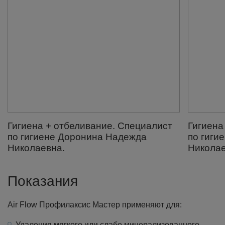
Гигиена + отбеливание. Специалист
Гигиена
по гигиене Доронина Надежда
по гиги
Николаевна.
Николае
Показания
Air Flow Профилаксис Мастер применяют для:
Удаления мягкого или слабо минерализованного