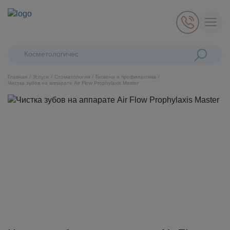
Поиск:
Косметологические лазер
Главная
Услуги
Стоматология
Гигиена и профилактика
Чистка зубов на аппарате Air Flow Prophylaxis Master
Косметология
Стоматология
Пластическая хирургия
Общая медицина
Диагностика