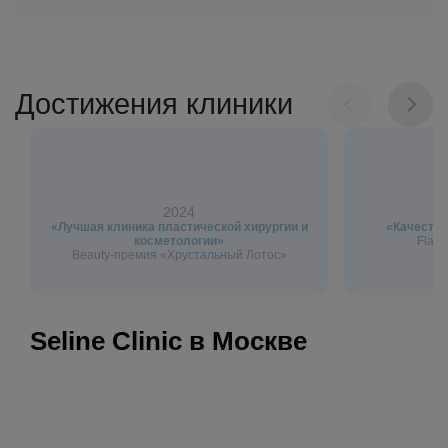
Достижения клиники
2024
«Лучшая клиника пластической хирургии и
«Качество
косметологии»
Flagm
Beauty-премия «Хрустальный Лотос»
Seline Clinic в Москве