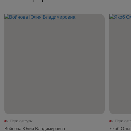
м. Парк культуры
м. Парк куль
Войнова Юлия Владимировна
Якоб Ольг