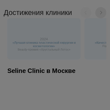
Достижения клиники
2024
«Лучшая клиника пластической хирургии и
«Качество
косметологии»
Flagm
Beauty-премия «Хрустальный Лотос»
Seline Clinic в Москве