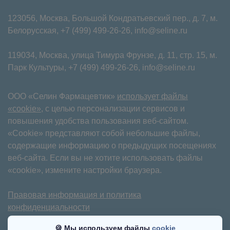
123056, Москва, Большой Кондратьевский пер., д. 7, м.
Белорусская,
+7 (499) 499-26-26
,
info@seline.ru
119034, Москва, улица Тимура Фрунзе, д. 11⁠, стр. 15, м.
Парк Культуры,
+7 (499) 499-26-26
,
info@seline.ru
ООО «Селин Фармацевтик»
использует файлы
«cookie»
, с целью персонализации сервисов и
повышения удобства пользования веб-сайтом.
«Cookie» представляют собой небольшие файлы,
содержащие информацию о предыдущих посещениях
веб-сайта. Если вы не хотите использовать файлы
«cookie», измените настройки браузера.
Правовая информация и политика
конфиденциальности
Имеются противопоказания. Требуется
🍪 Мы используем файлы
cookie