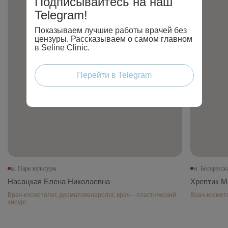
Подписывайтесь на наш
Telegram!
Показываем лучшие работы врачей без
цензуры. Рассказываем о самом главном
в Seline Clinic.
Перейти в Telegram
м. Парк культуры
м. Белорусск
Насацкая Елена Николаевна
Хрептик М
Врач-косметолог, дерматовенеролог, врач – пластический
Врач-космет
хирург