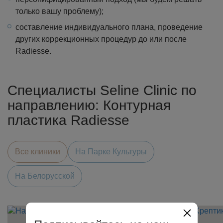
только вашу проблему);
составление индивидуального плана, проведение
других коррекционных процедур до или после
Radiesse.
Специалисты Seline Clinic по
направлению: Контурная
пластика Radiesse
Все клиники
На Парке Культуры
На Белорусской