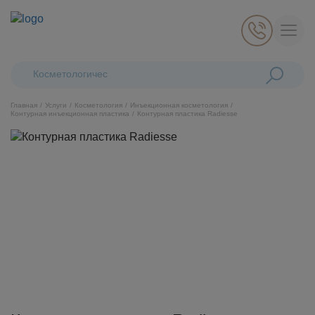
Поиск:
Косметологические лазеры
Главная
Услуги
Косметология
Инъекционная косметология
Контурная инъекционная пластика
Контурная пластика Radiesse
Косметология
Стоматология
Пластическая хирургия
Общая медицина
Диагностика