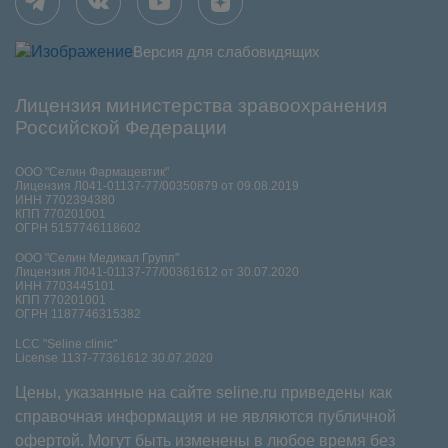
Версия для слабовидящих
Лицензия министерства зравоохранения
Российской Федерации
ООО "Селин Фармацевтик"
Лицензия Л041-01137-77/00350879 от 09.08.2019
ИНН 7702394380
КПП 770201001
ОГРН 5157746118602
ООО "Селин Медикал Групп"
Лицензия Л041-01137-77/00361612 от 30.07.2020
ИНН 7703445101
КПП 770201001
ОГРН 1187746315382
LCC "Seline clinic"
License 1137-77361612 30.07.2020
Цены, указанные на сайте seline.ru приведены как
справочная информация и не являются публичной
офертой. Могут быть изменены в любое время без