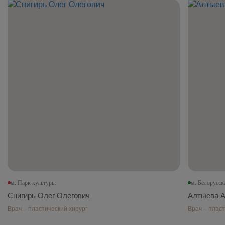
м. Парк культуры
м. Белорусск
Снигирь Олег Олегович
Алтыева А
Врач – пластический хирург
Врач – пласт