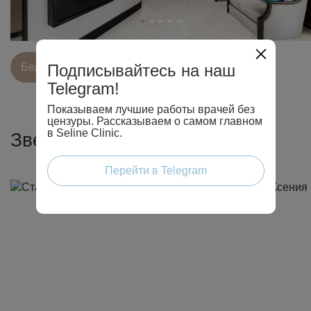
Подписывайтесь на наш
Белорусcкая
Парк культуры
Дубай
Telegram!
Показываем лучшие работы врачей без
цензуры. Рассказываем о самом главном
в Seline Clinic.
Звезды в Seline Clinic
Перейти в Telegram