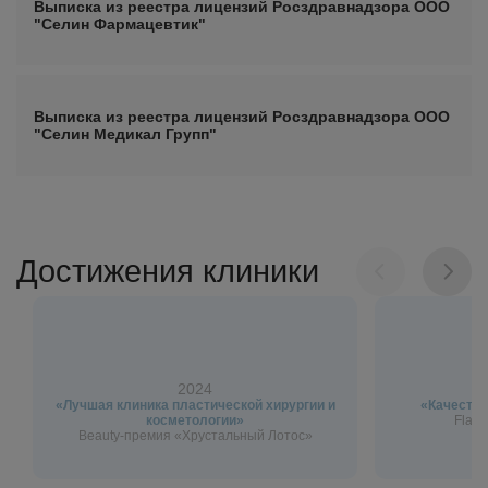
Выписка из реестра лицензий Росздравнадзора ООО
"Селин Фармацевтик"
Выписка из реестра лицензий Росздравнадзора ООО
"Селин Медикал Групп"
Достижения клиники
2024
«Лучшая клиника пластической хирургии и
«Качество
косметологии»
Flagm
Beauty-премия «Хрустальный Лотос»