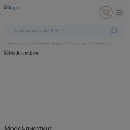
Поиск:
Биоревитализация Profhilo
Главная
Услуги
Пластическая хирургия
Пластика лица
Model-лифтинг
Косметология
Стоматология
Пластическая хирургия
Общая медицина
Диагностика
Model-лифтинг