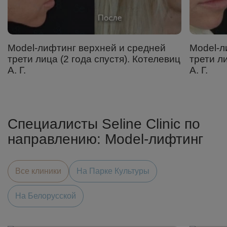
Model-лифтинг верхней и средней
Model-л
трети лица (2 года спустя). Котелевиц
трети ли
А. Г.
А. Г.
Специалисты Seline Clinic по
направлению: Model-лифтинг
Все клиники
На Парке Культуры
На Белорусской