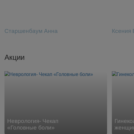
Старшенбаум Анна
Ксения 
Акции
Неврология- Чекап
Гинеко
«Головные боли»
женщин