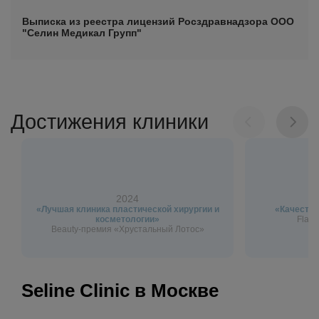
Выписка из реестра лицензий Росздравнадзора ООО
"Селин Медикал Групп"
Достижения клиники
2024
«Лучшая клиника пластической хирургии и
«Качество
косметологии»
Flagm
Beauty-премия «Хрустальный Лотос»
Seline Clinic в Москве