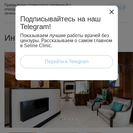
Приём врача стоматолога первичный с
5 000 ₽
определением индивидуального плана
лечения
Подписывайтесь на наш
Telegram!
Показываем лучшие работы врачей без
Интерьеры клиники
цензуры. Рассказываем о самом главном
в Seline Clinic.
Перейти в Telegram