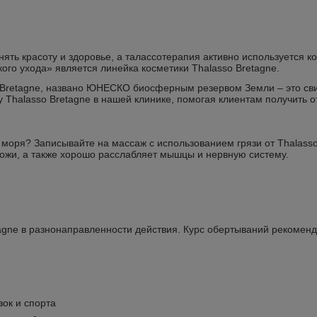
ять красоту и здоровье, а талассотерапия активно используется к
ого ухода» является линейка косметики Thalasso Bretagne.
 Bretagne, названо ЮНЕСКО биосферным резервом Земли – это сви
 Thalasso Bretagne в нашей клинике, помогая клиентам получить о
 моря? Записывайте на массаж с использованием грязи от Thalass
кожи, а также хорошо расслабляет мышцы и нервную систему.
agne в разнонаправленности действия.
Курс обертываний рекомендо
зок и спорта