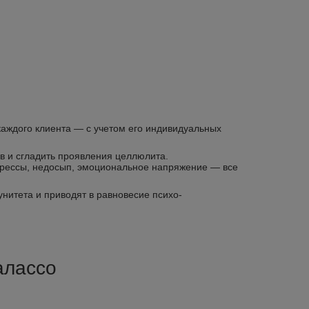
каждого клиента — с учетом его индивидуальных
в и сгладить проявления целлюлита.
трессы, недосып, эмоциональное напряжение — все
итета и приводят в равновесие психо-
алассо