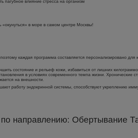
ь пагубное влияние стресса на организм
ь «окунуться» в море в самом центре Москвы!
, поэтому каждая программа составляется персонализировано для 
шить состояние и рельеф кожи, избавиться от лишних килограммо
тановления в условиях современного темпа жизни. Хронические с
ажается на внешности.
ают работу эндокринной системы, способствуют укреплению иммун
c по направлению: Обертывание Т