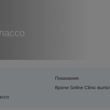
лассо
Показания
Врачи Seline Clinic вы
ассо