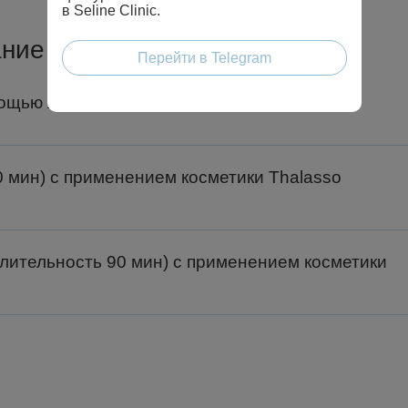
в Seline Clinic.
ние Талассо
Перейти в Telegram
ощью листовой ламинарией (90 мин)
 мин) с применением косметики Thalasso
лительность 90 мин) с применением косметики