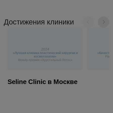
Достижения клиники
2024
«Лучшая клиника пластической хирургии и
«Качество
косметологии»
Flagm
Beauty-премия «Хрустальный Лотос»
Seline Clinic в Москве