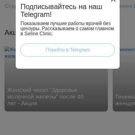
Подписывайтесь на наш
Старшенбаум Анна
Ксения 
Telegram!
Показываем лучшие работы врачей без
цензуры. Рассказываем о самом главном
Акции
в Seline Clinic.
Перейти в Telegram
Женский чекап "Здоровье
молочной железы" после 40
Гинеко
лет - Акция
женщин