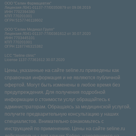
ООО "Селин Фармацевтик"
Лицензия Л041-01137-77/00350879 от 09.08.2019
ИНН 7702394380
КПП 770201001
ОГРН 5157746118602
ООО "Селин Медикал Групп"
Лицензия Л041-01137-77/00361612 от 30.07.2020
ИНН 7703445101
КПП 770201001
ОГРН 1187746315382
LCC "Seline clinic"
License 1137-77361612 30.07.2020
Цены, указанные на сайте seline.ru приведены как
справочная информация и не являются публичной
офертой. Могут быть изменены в любое время без
предупреждения. Для получения подробной
информации о стоимости услуг обращайтесь к
администраторам. Обращаясь за медицинской услугой,
получите предварительную консультацию у наших
специалистов. Внимательно ознакомьтесь с
инструкцией по применению. Цены на сайте seline.ru
действительны для клиник Seline, находящихся на