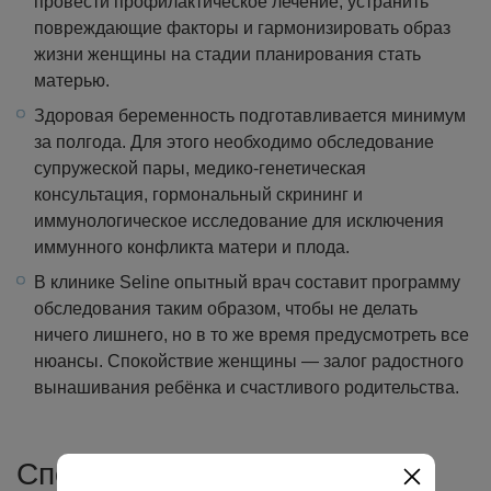
провести профилактическое лечение, устранить
повреждающие факторы и гармонизировать образ
жизни женщины на стадии планирования стать
матерью.
Здоровая беременность подготавливается минимум
за полгода. Для этого необходимо обследование
супружеской пары, медико-генетическая
консультация, гормональный скрининг и
иммунологическое исследование для исключения
иммунного конфликта матери и плода.
В клинике Seline опытный врач составит программу
обследования таким образом, чтобы не делать
ничего лишнего, но в то же время предусмотреть все
нюансы. Спокойствие женщины — залог радостного
вынашивания ребёнка и счастливого родительства.
Специалисты Seline Clinic по