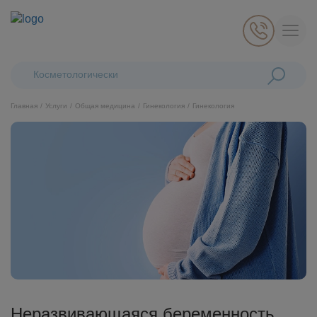
Поиск:
Косметологические лазе
Главная
Услуги
Общая медицина
Гинекология
Гинекология
Косметология
Стоматология
Пластическая хирургия
Общая медицина
Диагностика
Неразвивающаяся беременность