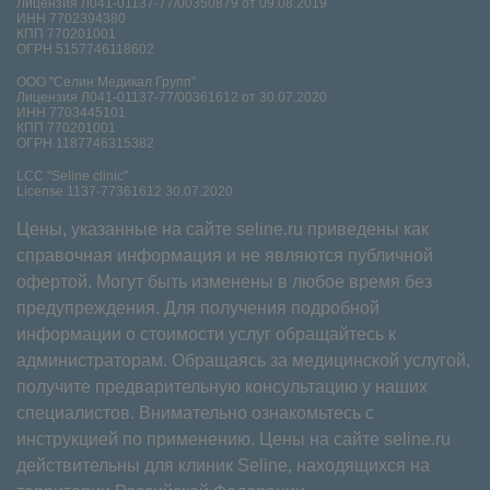
Лицензия Л041-01137-77/00350879 от 09.08.2019
ИНН 7702394380
КПП 770201001
ОГРН 5157746118602
ООО "Селин Медикал Групп"
Лицензия Л041-01137-77/00361612 от 30.07.2020
ИНН 7703445101
КПП 770201001
ОГРН 1187746315382
LCC "Seline clinic"
License 1137-77361612 30.07.2020
Цены, указанные на сайте seline.ru приведены как
справочная информация и не являются публичной
офертой. Могут быть изменены в любое время без
предупреждения. Для получения подробной
информации о стоимости услуг обращайтесь к
администраторам. Обращаясь за медицинской услугой,
получите предварительную консультацию у наших
специалистов. Внимательно ознакомьтесь с
инструкцией по применению. Цены на сайте seline.ru
действительны для клиник Seline, находящихся на