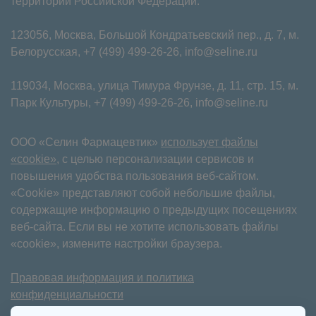
территории Российской Федерации.
123056, Москва, Большой Кондратьевский пер., д. 7, м.
Белорусская,
+7 (499) 499-26-26
,
info@seline.ru
119034, Москва, улица Тимура Фрунзе, д. 11⁠, стр. 15, м.
Парк Культуры,
+7 (499) 499-26-26
,
info@seline.ru
ООО «Селин Фармацевтик»
использует файлы
«cookie»
, с целью персонализации сервисов и
повышения удобства пользования веб-сайтом.
«Cookie» представляют собой небольшие файлы,
содержащие информацию о предыдущих посещениях
веб-сайта. Если вы не хотите использовать файлы
«cookie», измените настройки браузера.
Правовая информация и политика
конфиденциальности