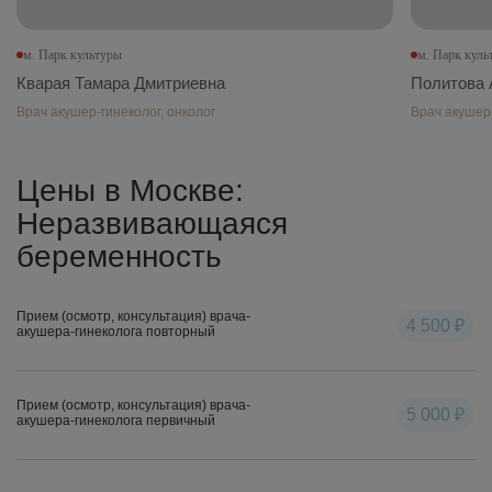
м. Парк культуры
м. Парк куль
Кварая Тамара Дмитриевна
Политова 
Врач акушер-гинеколог, онколог
Врач акушер-
Цены в Москве:
Неразвивающаяся
беременность
Прием (осмотр, консультация) врача-
4 500 ₽
акушера-гинеколога повторный
Прием (осмотр, консультация) врача-
5 000 ₽
акушера-гинеколога первичный