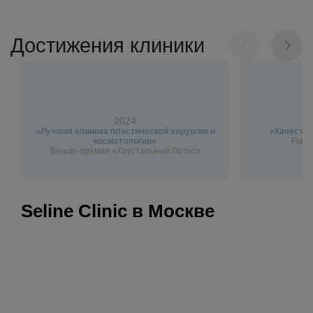
Достижения клиники
2024
«Лучшая клиника пластической хирургии и
«Качество
косметологии»
Flagm
Beauty-премия «Хрустальный Лотос»
Seline Clinic в Москве