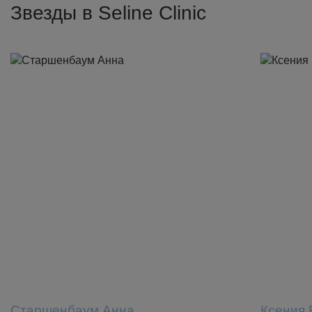
Звезды в Seline Clinic
Старшенбаум Анна
Ксения 