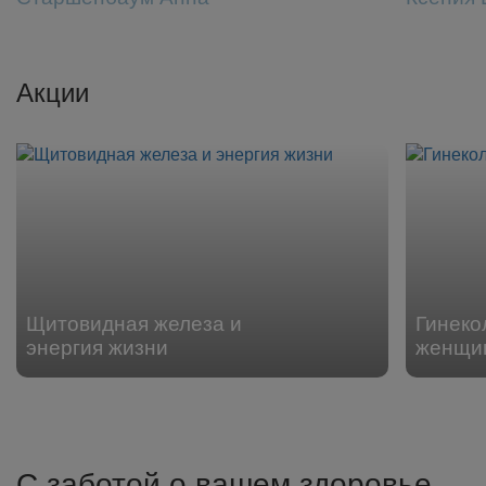
Акции
Щитовидная железа и
Гинеко
энергия жизни
женщин
С заботой о вашем здоровье