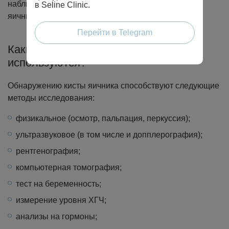
наблюдения и лечения, ведь любая патология
в Seline Clinic.
яичников способна привести к бесплодию.
Перейти в Telegram
Какие методы диагностики
используются?
Обнаружению кисты яичника способствуют следующие
методы исследования:
физикальное (осмотр, пальпация, перкуссия);
ультразвуковое (в том числе и допплерография);
рентгенография;
компьютерная томография;
тест на беременность;
измерение уровня ХГЧ;
анализы на гормоны;