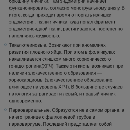
брюшину, яичники. Там эндометрий начинает
функционировать, согласно менструальному циклу. В
итоге, когда приходит время отторгать излишки
эндометрия, ткани яичника, куда попал фрагмент
эндометриоидной ткани, растягиваются, постепенно
наполняясь жидкостью.
Текалютеиновые. Возникают при аномалиях
развития плодного яйца. При этом в фолликулах
накапливается слишком много хорионического
гонадотропина(ХГЧ). Также эти кисты возникают при
наличии злокачественного образования —
хориокарциомы (злокачественное образование,
влияющее на уровень ХГЧ). В большинстве случаев
патология затрагивает и левый, и правый яичник
одновременно.
Параовариальные. Образуются не в самом органе, а
на его границе с фаллопиевой трубов в
параовариуме. Последний представляет собой