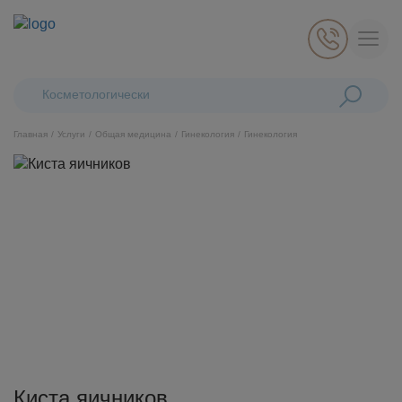
Поиск:
Косметологические лазеры Ca
Главная
Услуги
Общая медицина
Гинекология
Гинекология
Косметология
Стоматология
Пластическая хирургия
Общая медицина
Диагностика
Киста яичников