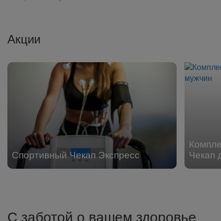
Акции
Компл
Спортивный Чекап Экспресс
Чекап 
С заботой о вашем здоровье