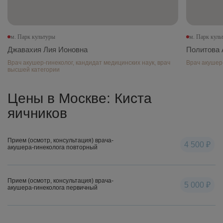
м. Парк культуры
м. Парк куль
Джавахия Лия Ионовна
Политова 
Врач акушер-гинеколог, кандидат медицинских наук, врач
Врач акушер-
высшей категории
Цены в Москве: Киста
яичников
Прием (осмотр, консультация) врача-
4 500 ₽
акушера-гинеколога повторный
Прием (осмотр, консультация) врача-
5 000 ₽
акушера-гинеколога первичный