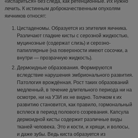
«испариться» без следа, как ретенционные. Их нужно
лечить.
К истинным доброкачественным опухолям
яичников относят:
Цистаденомы. Образуется из эпителия яичника.
Различают гладкие кисты с серозной жидкостью,
муцинозные (содержат слизь) и серозно-
папиллярные (на поверхности имеют сосочки, а
внутри — прозрачную жидкость).
Дермоидные образования. Формируются
вследствие нарушения эмбрионального развития.
Патология врождённая. Рост таких образований
медленный, в течение длительного периода ни на
осмотре, ни на УЗИ их не видно. Толчком к их
развитию становится, как правило, гормональный
всплеск в период полового созревания. Капсула
дермоидной кисты содержит различные виды
тканей человека. Это и кости, и хрящи, и волосы,
и даже зубы. Ведь киста образуется из