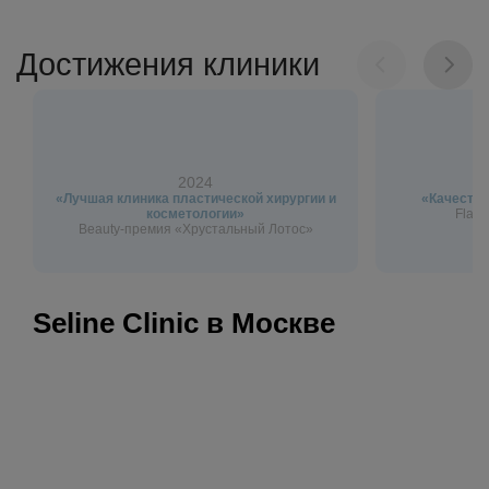
Достижения клиники
2024
«Лучшая клиника пластической хирургии и
«Качество
косметологии»
Flagm
Beauty-премия «Хрустальный Лотос»
Seline Clinic в Москве