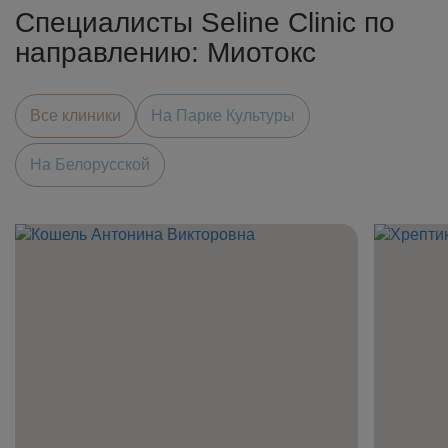
Специалисты Seline Clinic по
направлению: Миотокс
Все клиники
На Парке Культуры
На Белорусской