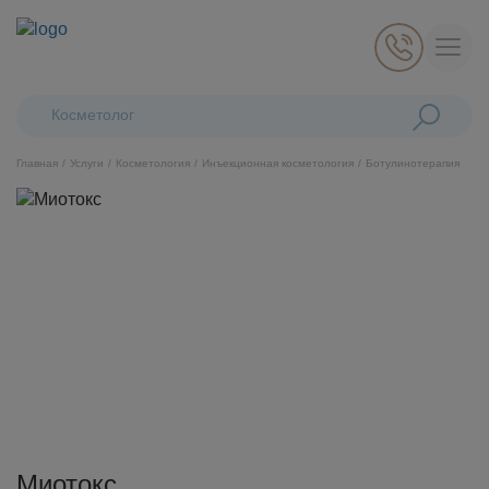
Поиск:
Косметологически
Главная
Услуги
Косметология
Инъекционная косметология
Ботулинотерапия
Косметология
Стоматология
Пластическая хирургия
Общая медицина
Диагностика
Миотокс