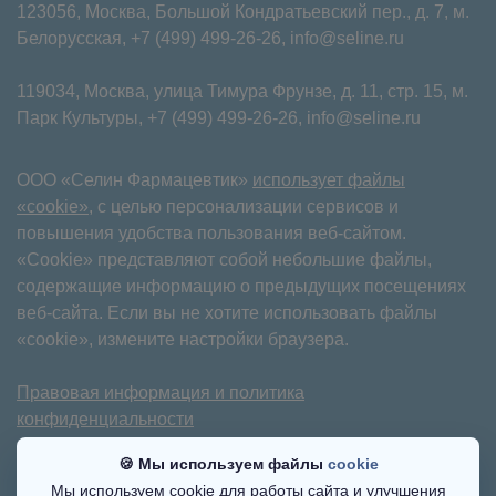
123056, Москва, Большой Кондратьевский пер., д. 7, м.
Белорусская,
+7 (499) 499-26-26
,
info@seline.ru
119034, Москва, улица Тимура Фрунзе, д. 11⁠, стр. 15, м.
Парк Культуры,
+7 (499) 499-26-26
,
info@seline.ru
ООО «Селин Фармацевтик»
использует файлы
«cookie»
, с целью персонализации сервисов и
повышения удобства пользования веб-сайтом.
«Cookie» представляют собой небольшие файлы,
содержащие информацию о предыдущих посещениях
веб-сайта. Если вы не хотите использовать файлы
«cookie», измените настройки браузера.
Правовая информация и политика
конфиденциальности
Имеются противопоказания. Требуется
🍪 Мы используем файлы
cookie
консультация специалиста.
Мы используем cookie для работы сайта и улучшения