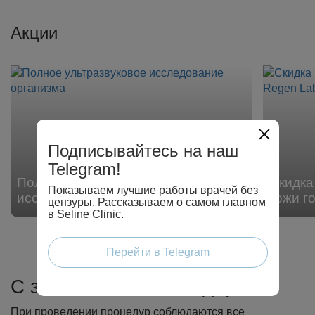
Акции
Подписывайтесь на наш
Telegram!
Полное ультразвуковое
Скидка
Показываем лучшие работы врачей без
исследование организма
кожи г
цензуры. Рассказываем о самом главном
в Seline Clinic.
Перейти в Telegram
С заботой о вашем здоровье
При проведении процедур соблюдаются все