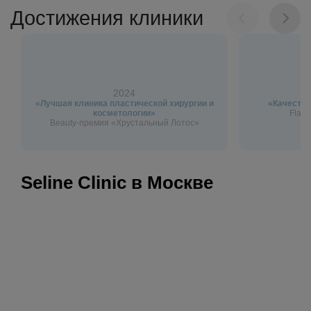
Достижения клиники
2024
«Лучшая клиника пластической хирургии и
«Качество
косметологии»
Flagm
Beauty-премия «Хрустальный Лотос»
Seline Clinic в Москве