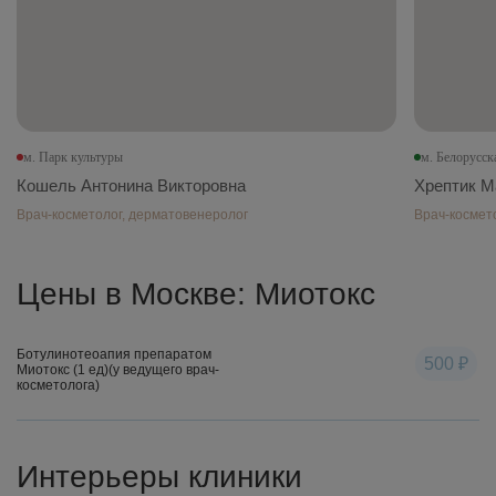
м. Парк культуры
м. Белорусск
Кошель Антонина Викторовна
Хрептик М
Врач-косметолог, дерматовенеролог
Врач-космет
Цены в Москве: Миотокс
Ботулинотеоапия препаратом
500 ₽
Миотокс (1 ед)(у ведущего врач-
косметолога)
Интерьеры клиники