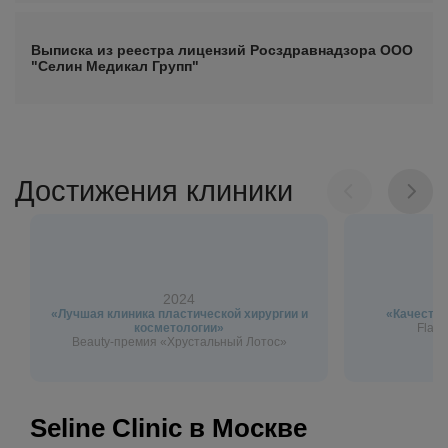
Выписка из реестра лицензий Росздравнадзора ООО
"Селин Медикал Групп"
Достижения клиники
2024
«Лучшая клиника пластической хирургии и
«Качество
косметологии»
Flagm
Beauty-премия «Хрустальный Лотос»
Seline Clinic в Москве