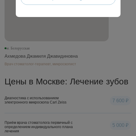
м. Белорусская
Ахмедова Джамиля Джавидиновна
Врач стоматолог-терапевт, микроскопист
Цены в Москве: Лечение зубов
Диагностика с использованием
7 600 ₽
электронного микроскопа Carl Zeiss
Приём врача стоматолога первичный с
5 000 ₽
определением индивидуального плана
лечения