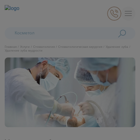
Поиск:
Косметологические
Главная
Услуги
Стоматология
Стоматологическая хирургия
Удаление зуба
Удаление зуба мудрости
Косметология
Стоматология
Пластическая хирургия
Общая медицина
Диагностика