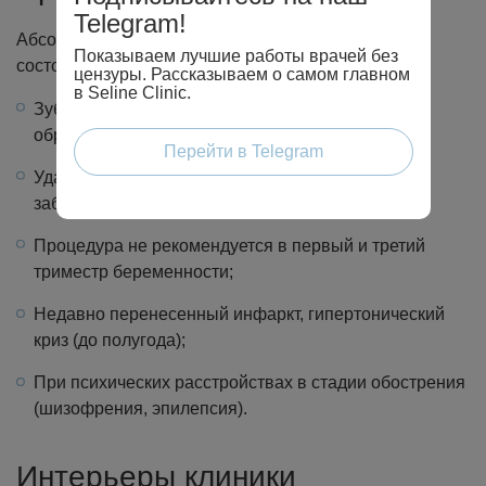
Telegram!
Абсолютных противопоказаний нет, но есть ряд
Показываем лучшие работы врачей без
состояний, когда с операцией стоит повременить:
цензуры. Рассказываем о самом главном
в Seline Clinic.
Зуб расположен в области злокачественного
образования;
Перейти в Telegram
Удаление зуба мудрости не проводится при
заболеваниях слизистой рта;
Процедура не рекомендуется в первый и третий
триместр беременности;
Недавно перенесенный инфаркт, гипертонический
криз (до полугода);
При психических расстройствах в стадии обострения
(шизофрения, эпилепсия).
Интерьеры клиники