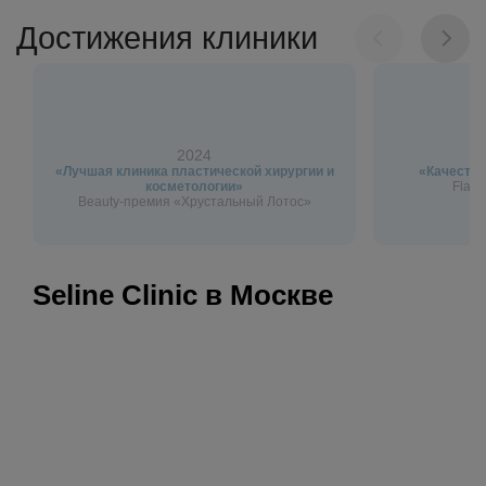
Достижения клиники
2024
«Лучшая клиника пластической хирургии и
«Качество
косметологии»
Flagm
Beauty-премия «Хрустальный Лотос»
Seline Clinic в Москве