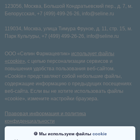
123056, Москва, Большой Кондратьевский пер., д. 7, м.
Белорусская,
+7 (499) 499-26-26
,
info@seline.ru
119034, Москва, улица Тимура Фрунзе, д. 11⁠, стр. 15, м.
Парк Культуры,
+7 (499) 499-26-26
,
info@seline.ru
ООО «Селин Фармацевтик»
использует файлы
«cookie»
, с целью персонализации сервисов и
повышения удобства пользования веб-сайтом.
«Cookie» представляют собой небольшие файлы,
содержащие информацию о предыдущих посещениях
веб-сайта. Если вы не хотите использовать файлы
«cookie», измените настройки браузера.
Правовая информация и политика
конфиденциальности
Имеются противопоказания. Требуется
🍪 Мы используем файлы
cookie