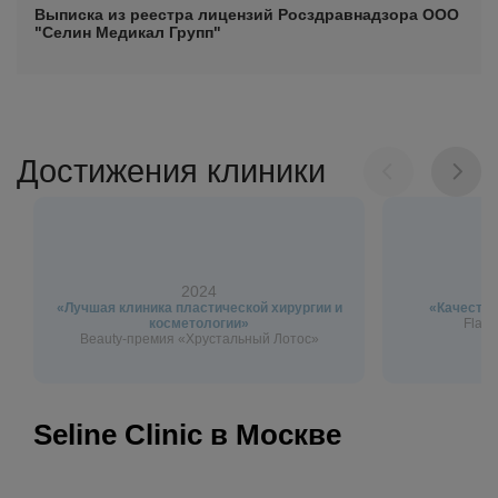
Выписка из реестра лицензий Росздравнадзора ООО
"Селин Медикал Групп"
Достижения клиники
2024
«Лучшая клиника пластической хирургии и
«Качество
косметологии»
Flagm
Beauty-премия «Хрустальный Лотос»
Seline Clinic в Москве