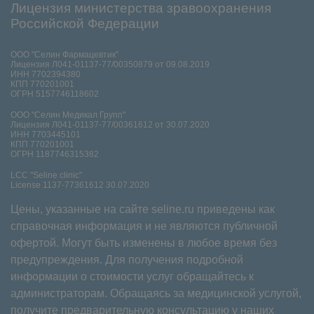
Лицензия министерства зравоохранения
Российской Федерации
ООО "Селин Фармацевтик"
Лицензия Л041-01137-77/00350879 от 09.08.2019
ИНН 7702394380
КПП 770201001
ОГРН 5157746118602
ООО "Селин Медикал Групп"
Лицензия Л041-01137-77/00361612 от 30.07.2020
ИНН 7703445101
КПП 770201001
ОГРН 1187746315382
LCC "Seline clinic"
License 1137-77361612 30.07.2020
Цены, указанные на сайте seline.ru приведены как
справочная информация и не являются публичной
офертой. Могут быть изменены в любое время без
предупреждения. Для получения подробной
информации о стоимости услуг обращайтесь к
администраторам. Обращаясь за медицинской услугой,
получите предварительную консультацию у наших