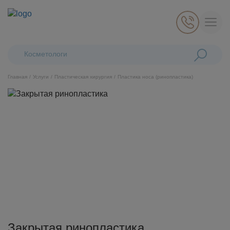
Поиск:
Косметологические ла
Главная
Услуги
Пластическая хирургия
Пластика носа (ринопластика)
Косметология
Стоматология
Пластическая хирургия
Общая медицина
Диагностика
Закрытая ринопластика