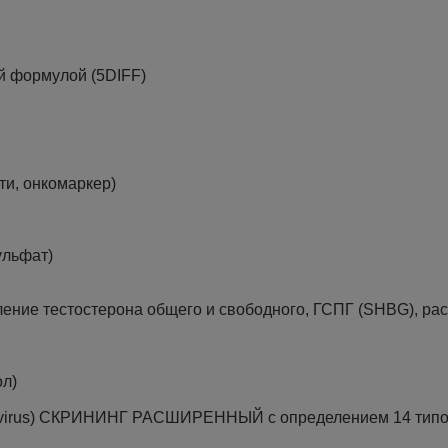
й формулой (5DIFF)
ти, онкомаркер)
ульфат)
ение тестостерона общего и свободного, ГСПГ (SHBG), рас
ол)
irus) СКРИНИНГ РАСШИРЕННЫЙ с определением 14 типов (К