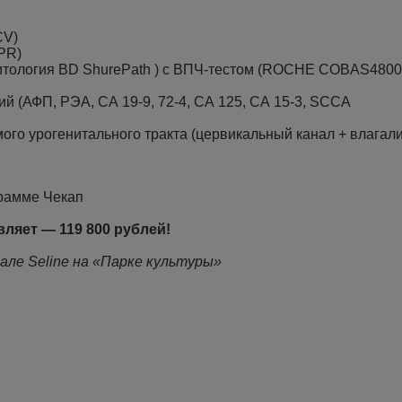
CV)
PR)
цитология BD ShurePath ) с ВПЧ-тестом (ROCHE COBAS4800
й (АФП, РЭА, СА 19-9, 72-4, СА 125, СА 15-3, SCCA
го урогенитального тракта (цервикальный канал + влагали
грамме Чекап
вляет — 119 800 рублей!
але Seline на «Парке культуры»