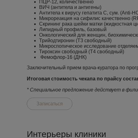
ПЦР-12, количественно
ВИЧ (антитела и антигены)
Антитела к вирусу гепатита С, сум. (Anti-H
Микрореакция на сифилис качественно (R
Скрининг рака шейки матки (жидкостная 
Липидный профиль, базовый
Онкологический для женщин, биохимически
Трийодтиронин (Т3 свободный)
Микроспопическое исследование отделяемо
Тироксин свободный (Т4 свободный)
Фемофлор-16 (ДНК)
Заключительный прием врача-куратора по про
Итоговая стоимость чекапа по прайсу соста
* Специальное предложение действует в фили
Записаться
Интерьеры клиники