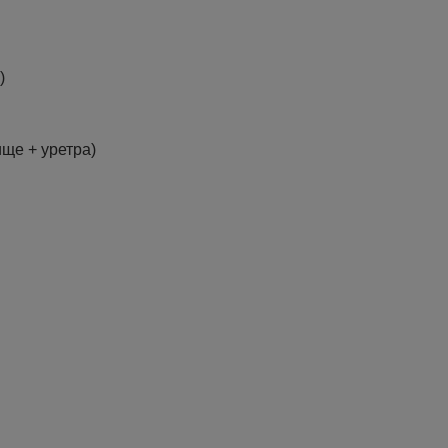
)
ще + уретра)