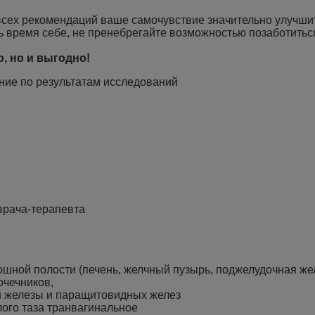
х рекомендаций ваше самочувствие значительно улучшится
ть время себе, не пренебрегайте возможностью позаботиться
о, но и выгодно!
ние по результатам исследований
врача-терапевта
шной полости (печень, желчный пузырь, поджелудочная жел
очечников,
й железы и паращитовидных желез
ого таза транвагинальное