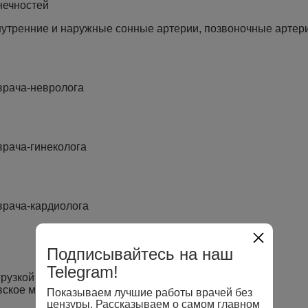
нечностей
нутренние и наружные сонные артерии, позвоночные артер
врача-невролога
врача-гинеколога
врача-кардиолога
Подписывайтесь на наш
Telegram!
рузкой (тредмил)
вское мониторирование)
Показываем лучшие работы врачей без
цензуры. Рассказываем о самом главном