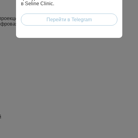
в Seline Clinic.
проекциях
Перейти в Telegram
ифровая (2 проекции)
й