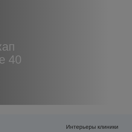
кап
е 40
Интерьеры клиники