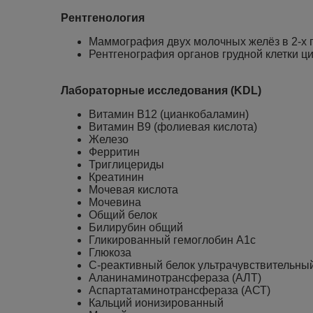
Рентгенология
Маммография двух молочных желёз в 2-х 
Рентгенография органов грудной клетки ц
Лабораторные исследования (KDL)
Витамин В12 (цианкобаламин)
Витамин В9 (фолиевая кислота)
Железо
Ферритин
Триглицериды
Креатинин
Мочевая кислота
Мочевина
Общий белок
Билирубин общий
Гликированный гемоглобин А1с
Глюкоза
С-реактивный белок ультрачувствительны
Аланинаминотрансфераза (АЛТ)
Аспартатаминотрансфераза (АСТ)
Кальций ионизированный