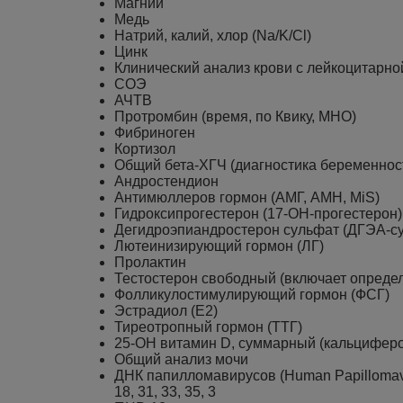
Магний
Медь
Натрий, калий, хлор (Na/K/Cl)
Цинк
Клинический анализ крови с лейкоцитарно
СОЭ
АЧТВ
Протромбин (время, по Квику, МНО)
Фибриноген
Кортизол
Общий бета-ХГЧ (диагностика беременнос
Андростендион
Антимюллеров гормон (АМГ, АМН, MiS)
Гидроксипрогестерон (17-OH-прогестерон)
Дегидроэпиандростерон сульфат (ДГЭА-с
Лютеинизирующий гормон (ЛГ)
Пролактин
Тестостерон свободный (включает определ
Фолликулостимулирующий гормон (ФСГ)
Эстрадиол (Е2)
Тиреотропный гормон (ТТГ)
25-OH витамин D, суммарный (кальцифер
Общий анализ мочи
ДНК папилломавирусов (Human Papillomav
18, 31, 33, 35, 3