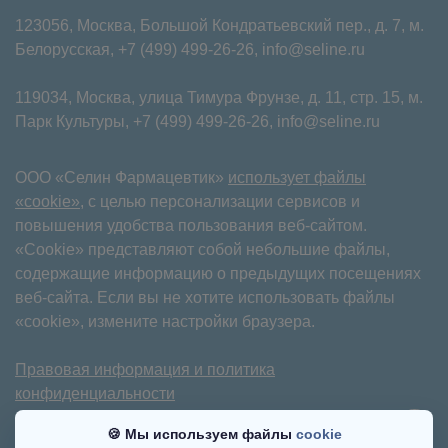
123056, Москва, Большой Кондратьевский пер., д. 7, м.
Белорусская,
+7 (499) 499-26-26
,
info@seline.ru
119034, Москва, улица Тимура Фрунзе, д. 11⁠, стр. 15, м.
Парк Культуры,
+7 (499) 499-26-26
,
info@seline.ru
ООО «Селин Фармацевтик»
использует файлы
«cookie»
, с целью персонализации сервисов и
повышения удобства пользования веб-сайтом.
«Cookie» представляют собой небольшие файлы,
содержащие информацию о предыдущих посещениях
веб-сайта. Если вы не хотите использовать файлы
«cookie», измените настройки браузера.
Правовая информация и политика
конфиденциальности
Имеются противопоказания. Требуется
🍪 Мы используем файлы
cookie