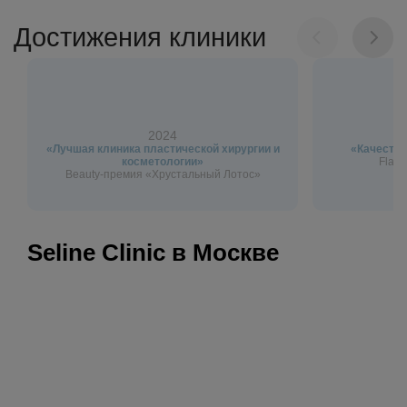
Достижения клиники
2024
«Лучшая клиника пластической хирургии и
«Качество
косметологии»
Flagm
Beauty-премия «Хрустальный Лотос»
Seline Clinic в Москве