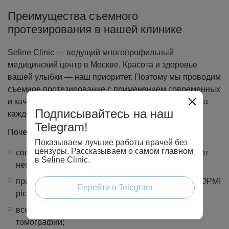
Преимущества съемного
протезирования в нашей клинике
Seline Clinic — ведущий многопрофильный
медицинский центр в Москве. Красота и здоровье
вашей улыбки — наш приоритет. Поэтому мы проводим
съемное протезирование с применением современных
и качественных протезов, с вниманием и заботой на
Подписывайтесь на наш
каждом этапе.
Telegram!
Почему пациенты выбирают Seline Clinic:
Показываем лучшие работы врачей без
цензуры. Рассказываем о самом главном
современное стоматологическое оборудование от
в Seline Clinic.
немецкой компании Sirona Dental;
применение дентального микроскопа Carl Zeiss OPMI
Перейти в Telegram
pico, который повышает качество лечения;
все виды диагностики: от рентгенографии до 3D-
томографии;