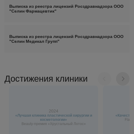
Выписка из реестра лицензий Росздравнадзора ООО
"Селин Фармацевтик"
Выписка из реестра лицензий Росздравнадзора ООО
"Селин Медикал Групп"
Достижения клиники
2024
«Лучшая клиника пластической хирургии и
«Качество
косметологии»
Flagm
Beauty-премия «Хрустальный Лотос»