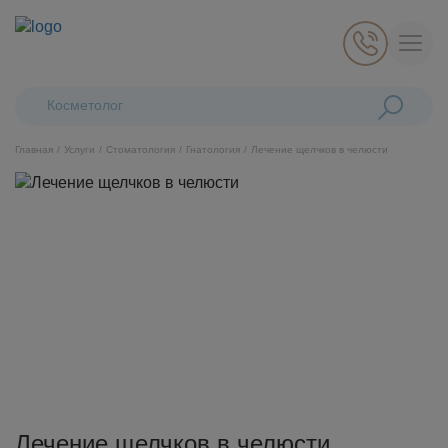
Поиск:
Косметологические
Главная
Услуги
Стоматология
Гнатология
Лечение щелчков в челюсти
Косметология
Стоматология
Пластическая хирургия
Общая медицина
Диагностика
Лечение щелчков в челюсти