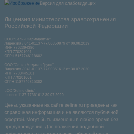
Версия для слабовидящих
Лицензия министерства зравоохранения
Российской Федерации
ООО "Селин Фармацевтик"
Лицензия Л041-01137-77/00350879 от 09.08.2019
ИНН 7702394380
КПП 770201001
ОГРН 5157746118602
ООО "Селин Медикал Групп"
Лицензия Л041-01137-77/00361612 от 30.07.2020
ИНН 7703445101
КПП 770201001
ОГРН 1187746315382
LCC "Seline clinic"
License 1137-77361612 30.07.2020
Цены, указанные на сайте seline.ru приведены как
справочная информация и не являются публичной
офертой. Могут быть изменены в любое время без
предупреждения. Для получения подробной
информации о стоимости услуг обращайтесь к