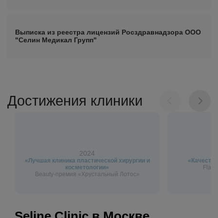
Выписка из реестра лицензий Росздравнадзора ООО
"Селин Медикал Групп"
Достижения клиники
2024
«Лучшая клиника пластической хирургии и
«Качество
косметологии»
Flagm
Beauty-премия «Хрустальный Лотос»
Seline Clinic в Москве