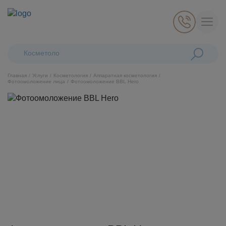
Поиск:
Косметологически
Главная
Услуги
Косметология
Аппаратная косметология
Фотоомоложение лица
Фотоомоложение BBL Hero
Косметология
Стоматология
Пластическая хирургия
Общая медицина
Диагностика