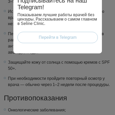
Подписывайтесь на наш
3–5 суток.
Telegram!
Используйте успокаивающий крем по назначению
Показываем лучшие работы врачей без
врача, особенно при покраснении или
цензуры. Рассказываем о самом главном
в Seline Clinic.
незначительном отеке.
Пейте достаточное количество воды и включите в
Перейти в Telegram
рацион больше продуктов с коллагеном и
антиоксидантами: куриный бульон, яйца, лосось,
авокадо, ягоды.
Защищайте кожу от солнца с помощью кремов с SPF
50+.
При необходимости пройдите повторный осмотр у
врача — обычно через 1–2 недели после процедуры.
Противопоказания
Онкологические заболевания;