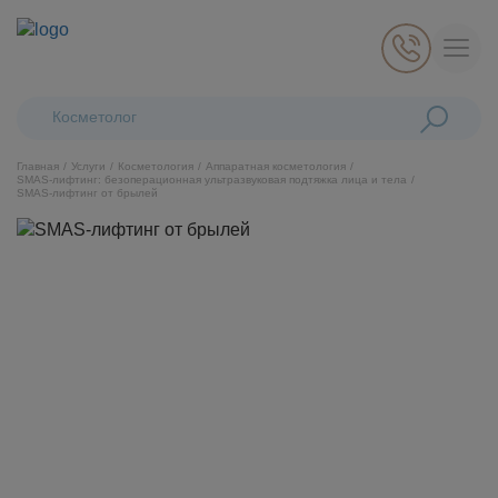
Поиск:
Косметологические
Главная
Услуги
Косметология
Аппаратная косметология
SMAS-лифтинг: безоперационная ультразвуковая подтяжка лица и тела
SMAS-лифтинг от брылей
Косметология
Стоматология
Пластическая хирургия
Общая медицина
Диагностика