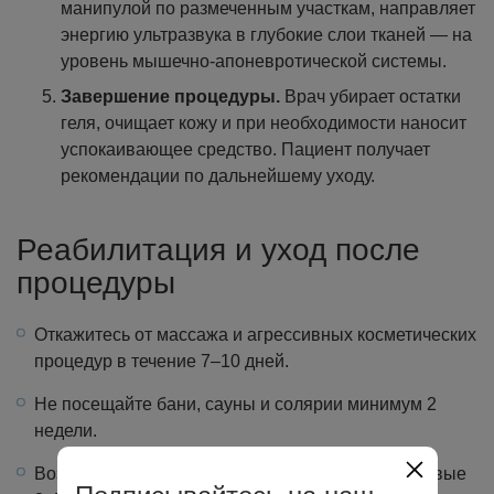
манипулой по размеченным участкам, направляет
энергию ультразвука в глубокие слои тканей — на
уровень мышечно-апоневротической системы.
Завершение процедуры.
Врач убирает остатки
геля, очищает кожу и при необходимости наносит
успокаивающее средство. Пациент получает
рекомендации по дальнейшему уходу.
Реабилитация и уход после
процедуры
Откажитесь от массажа и агрессивных косметических
процедур в течение 7–10 дней.
Не посещайте бани, сауны и солярии минимум 2
недели.
Воздержитесь от интенсивных тренировок в первые