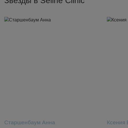
Звезды в Seline Clinic
Старшенбаум Анна
Ксения 