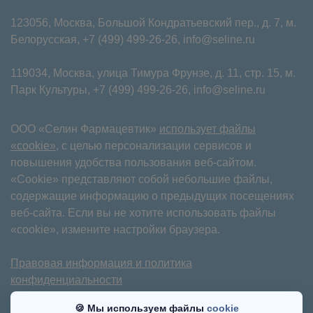
123056, Москва, Большой Кондратьевский пер., д. 7, м.
Белорусская,
+7 (499) 499-26-26
,
info@seline.ru
119034, Москва, улица Тимура Фрунзе, д. 11⁠, стр. 15, м.
Парк Культуры,
+7 (499) 499-26-26
,
info@seline.ru
ООО «Селин Фармацевтик»
использует файлы
«cookie»
, с целью персонализации сервисов и
повышения удобства пользования веб-сайтом.
«Cookie» представляют собой небольшие файлы,
содержащие информацию о предыдущих посещениях
веб-сайта. Если вы не хотите использовать файлы
«cookie», измените настройки браузера.
Правовая информация и политика
конфиденциальности
Имеются противопоказания. Требуется
🍪 Мы используем файлы
cookie