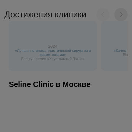
Достижения клиники
2024
«Лучшая клиника пластической хирургии и
«Качество
косметологии»
Flagm
Beauty-премия «Хрустальный Лотос»
Seline Clinic в Москве