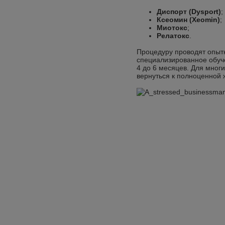
Диспорт (Dysport)
;
Ксеомин (Xeomin)
;
Миотокс
;
Релатокс
.
Процедуру проводят опыт
специализированное обуче
4 до 6 месяцев. Для мног
вернуться к полноценной 