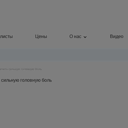
листы
Цены
О нас
Видео
лечить сильную головную боль
Пластическая хирургия
Общая медицина