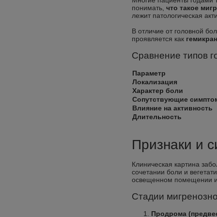
Многие пациенты годами т
понимать,
что такое миг
лежит патологическая акт
В отличие от головной бо
проявляется как
гемикра
Сравнение типов г
Параметр
Локализация
Характер боли
Сопутствующие симпто
Влияние на активность
Длительность
Признаки и с
Клиническая картина забо
сочетании боли и вегетат
освещенном помещении ил
Стадии мигренозно
Продрома (предвес