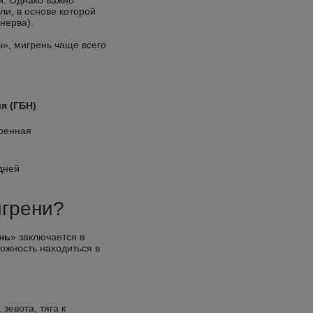
и. Однако важно
ли, в основе которой
нерва).
», мигрень чаще всего
я (ГБН)
ренная
дней
игрени?
нь
» заключается в
ожность находиться в
зевота, тяга к