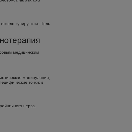
логом, так как они
 тяжело купируются. Цель
инотерапия
ировым медицинским
сметическая манипуляция,
пецифические точки: в
тройничного нерва.