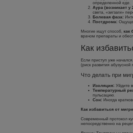
определенной еде.
Аура (возникает у 
света, «зигзаги» пе
Болевая фаза:
Инте
Постдрома:
Ощущен
Многие ищут способ,
как 
врачом препараты и обесп
Как избавить
Если приступ уже началс
(риск развития абузусной 
Что делать при миг
Изоляция:
Уйдите в
Температурный ре
пульсацию.
Сон:
Иногда кратков
Как избавиться от мигр
Современный протокол ку
непосредственно на рецеп