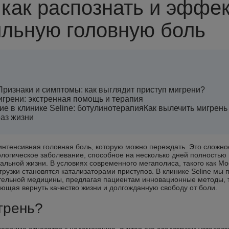
 как распознать и эффе
ильную головную боль
Признаки и симптомы: как выглядит приступ мигрени?
игрени: экстренная помощь и терапия
е в клинике Seline: ботулинотерапия
Как вылечить мигрень 
аз жизни
интенсивная головная боль, которую можно переждать. Это сложно
огическое заболевание, способное на несколько дней полностью 
льной жизни. В условиях современного мегаполиса, такого как Мо
рузки становятся катализаторами приступов. В клинике Seline мы
тельной медицины, предлагая пациентам инновационные методы, т
ющая вернуть качество жизни и долгожданную свободу от боли.
грень?