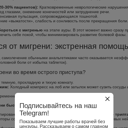
20-30% пациентов):
Кратковременные неврологические нарушения.
ред глазами, онемение конечностей или затруднение речи.
нсивная пульсация, сопровождающаяся тошнотой.
ие «выжатости», слабость и сонливость после прекращения боли
бороться с мигренью
на этапе ауры. В этот момент важно сразу 
ечить себе покой, чтобы минимизировать развитие болевой фазы.
ся от мигрени: экстренная помощь
я, самолечение обычными анальгетиками часто оказывается неэф
головной боли от избытка таблеток).
рени во время острого приступа?
 темную, прохладную и тихую комнату.
жим:
Холодный компресс на лоб или затылок может сузить сосуды 
ременный сон позволяет «перезагрузить» нервную систему.
Подписывайтесь на наш
ени быстро и что пить при мигрени?
Telegram!
пирования приступа включает специфические препараты —
трипт
торы сосудов головного мозга и блокируют выделение болевых не
Показываем лучшие работы врачей без
цензуры. Рассказываем о самом главном