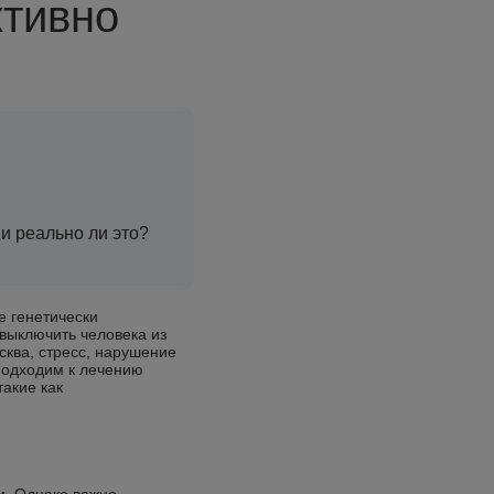
ктивно
и реально ли это?
е генетически
выключить человека из
сква, стресс, нарушение
 подходим к лечению
акие как