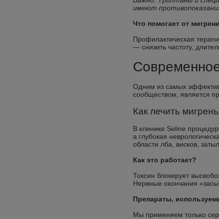
Важно: Триптаны и специ
имеют противопоказания
Что помогает от мигрен
Профилактическая терапия
— снизить частоту, длител
Современное 
Одним из самых эффектив
сообществом, является пр
Как лечить мигрен
В клинике Seline процед
а глубокая неврологическ
области лба, висков, затыл
Как это работает?
Токсин блокирует высвобо
Нервные окончания «засып
Препараты, используемы
Мы применяем только сер