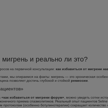
 мигрень и реально ли это?
росов на первичной консультации:
как избавиться от мигрени на
тами, мы опираемся на факты: мигрень — это хроническая особен
цина позволяет достичь глубокой и стойкой
ремиссии
.
пациентов»
а
«как избавиться от мигрени форум»
, можно увидеть сотни ист
конечного приема спазмолитиков. Реальный опыт пациентов Seline
м протоколам (особенно ботулинотерапии) сокращает количество 