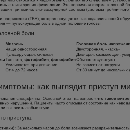
ерпимо относятся к недомоганию, считая его следствием усталост
рень
с точки зрения физиологии. Это первичная форма головной бо
ивация тригеминально-васкулярной системы (системы тройничного 
ли напряжения (ГБН), которая ощущается как «сдавливающий обруч
ния
— пульсирующая боль в одной половине головы.
оловной боли
Мигрень
Головная боль напряжени
Чаще односторонняя
Двусторонняя, «каска»
Пульсирующая, сильная
Давящая, сжимающая, уме
мы
Тошнота,
фотофобия
,
фонофобия
Обычно отсутствуют
Усиливается при движении
Не зависит от нагрузки
От 4 до 72 часов
От 30 минут до нескольких 
имптомы: как выглядит приступ м
левания специфична. Основной ответ на вопрос «
что такое мигре
ивных нарушений. Пациенты часто описывают состояние как невозм
и выносить любые звуки.
го приступа:
тники):
За несколько часов до боли возникают раздражительность, 