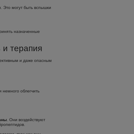
 Это могут быть вспышки
.
принять назначенные
 и терапия
фективным и даже опасным
и немного облегчить
аны
. Они воздействуют
йропептидов.