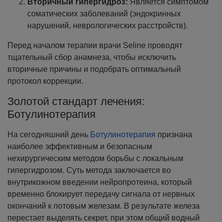
Вторичный гипергидроз:
Является симптомом
соматических заболеваний (эндокринных
нарушений, неврологических расстройств).
Перед началом терапии врачи Seline проводят
тщательный сбор анамнеза, чтобы исключить
вторичные причины и подобрать оптимальный
протокол коррекции.
Золотой стандарт лечения:
Ботулинотерапия
На сегодняшний день
Ботулинотерапия
признана
наиболее эффективным и безопасным
нехирургическим методом борьбы с локальным
гипергидрозом. Суть метода заключается во
внутрикожном введении нейропротеина, который
временно блокирует передачу сигнала от нервных
окончаний к потовым железам. В результате железа
перестает выделять секрет, при этом общий водный