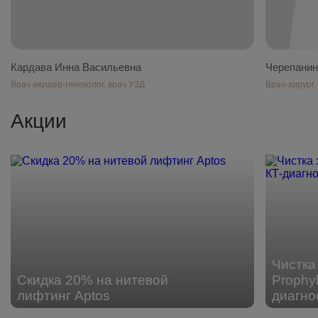
Кардава Инна Васильевна
Черепанин
Врач акушер-гинеколог, врач УЗД
Врач-хирург,
Акции
Чистка 
Скидка 20% на нитевой
Prophyl
лифтинг Aptos
диагно