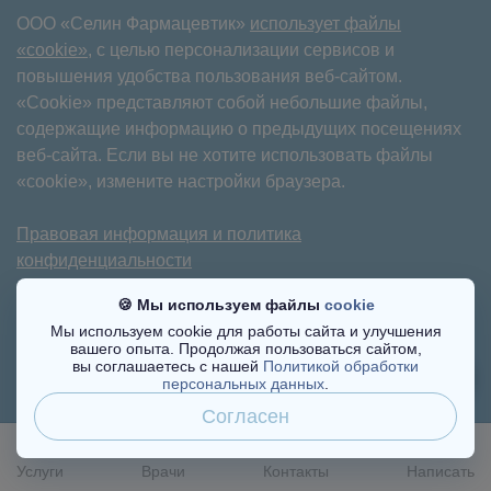
ООО «Селин Фармацевтик»
использует файлы
«cookie»
, с целью персонализации сервисов и
повышения удобства пользования веб-сайтом.
«Cookie» представляют собой небольшие файлы,
содержащие информацию о предыдущих посещениях
веб-сайта. Если вы не хотите использовать файлы
«cookie», измените настройки браузера.
Правовая информация и политика
конфиденциальности
Имеются противопоказания. Требуется
🍪 Мы используем файлы
cookie
консультация специалиста.
Мы используем cookie для работы сайта и улучшения
вашего опыта. Продолжая пользоваться сайтом,
©2017-2025
вы соглашаетесь с нашей
Политикой обработки
персональных данных
.
Согласен
Услуги
Врачи
Контакты
Написать