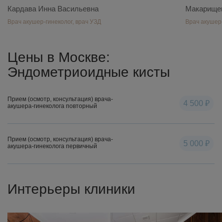
Кардава Инна Васильевна
Макарищев
Врач акушер-гинеколог, врач УЗД
Врач акушер-
Цены в Москве:
Эндометриоидные кисты
Прием (осмотр, консультация) врача-
4 500 ₽
акушера-гинеколога повторный
Прием (осмотр, консультация) врача-
5 000 ₽
акушера-гинеколога первичный
Интерьеры клиники