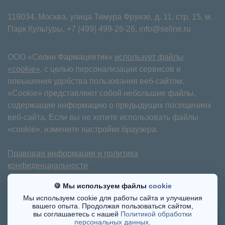
119034, Москва, улица Тимура Фрунзе, д. 11⁠, стр. 15, м.
Парк Культуры,
+7 (499) 499-26-26
,
info@seline.ru
ООО «Селин Фармацевтик»
использует файлы
«cookie»
, с целью персонализации сервисов и
повышения удобства пользования веб-сайтом.
«Cookie» представляют собой небольшие файлы,
содержащие информацию о предыдущих посещениях
веб-сайта. Если вы не хотите использовать файлы
«cookie», измените настройки браузера.
Правовая информация и политика
конфиденциальности
Имеются противопоказания. Требуется
🍪 Мы используем файлы
cookie
консультация специалиста.
Мы используем cookie для работы сайта и улучшения
вашего опыта. Продолжая пользоваться сайтом,
©2017-2025
вы соглашаетесь с нашей
Политикой обработки
персональных данных
.