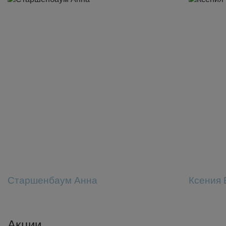
Старшенбаум Анна
Ксения 
Акции