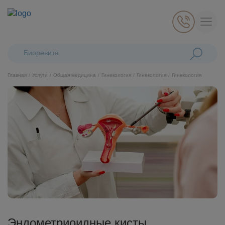
Поиск:
Биоревитализация Pro
Главная
Услуги
Общая медицина
Гинекология
Гинекология
Гинекология
Косметология
Стоматология
Пластическая хирургия
Общая медицина
Диагностика
Эндометриоидные кисты